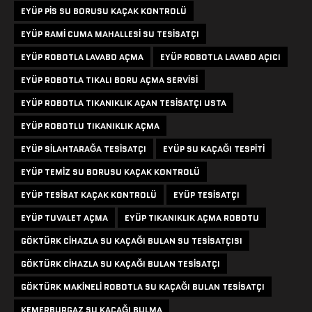
EYÜP PIS SU BORUSU KAÇAK KONTROLÜ
EYÜP RAMI CUMA MAHALLESI SU TESISATÇI
EYÜP ROBOTLA LAVABO AÇMA
EYÜP ROBOTLA LAVABO AÇICI
EYÜP ROBOTLA TIKALI BORU AÇMA SERVISI
EYÜP ROBOTLA TIKANIKLIK AÇAN TESISATÇI USTA
EYÜP ROBOTLU TIKANIKLIK AÇMA
EYÜP SILAHTARAĞA TESISATÇI
EYÜP SU KAÇAĞI TESPITI
EYÜP TEMIZ SU BORUSU KAÇAK KONTROLÜ
EYÜP TESISAT KAÇAK KONTROLÜ
EYÜP TESISATÇI
EYÜP TUVALET AÇMA
EYÜP TIKANIKLIK AÇMA ROBOTU
GÖKTÜRK CIHAZLA SU KAÇAĞI BULAN SU TESISATÇISI
GÖKTÜRK CIHAZLA SU KAÇAĞI BULAN TESISATÇI
GÖKTÜRK MAKINELI ROBOTLA SU KAÇAĞI BULAN TESISATÇI
KEMERBURGAZ SU KAÇAĞI BULMA