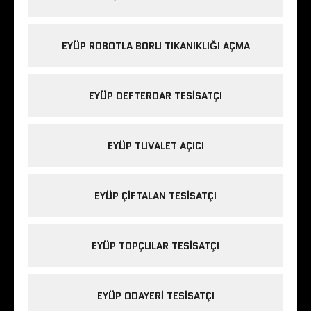
EYÜP ROBOTLA BORU TIKANIKLIĞI AÇMA
EYÜP DEFTERDAR TESISATÇI
EYÜP TUVALET AÇICI
EYÜP ÇIFTALAN TESISATÇI
EYÜP TOPÇULAR TESISATÇI
EYÜP ODAYERI TESISATÇI