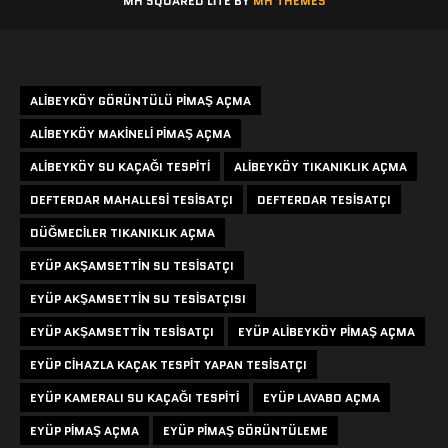
MH SQUARED LITE BY
MH THEMES
Etiketler
ALIBEYKÖY GÖRÜNTÜLÜ PIMAŞ AÇMA
ALIBEYKÖY MAKINELI PIMAŞ AÇMA
ALIBEYKÖY SU KAÇAĞI TESPITI
ALIBEYKÖY TIKANIKLIK AÇMA
DEFTERDAR MAHALLESI TESISATÇI
DEFTERDAR TESISATÇI
DÜĞMECILER TIKANIKLIK AÇMA
EYÜP AKŞAMSETTIN SU TESISATÇI
EYÜP AKŞAMSETTIN SU TESISATÇISI
EYÜP AKŞAMSETTIN TESISATÇI
EYÜP ALIBEYKÖY PIMAŞ AÇMA
EYÜP CIHAZLA KAÇAK TESPIT YAPAN TESISATÇI
EYÜP KAMERALI SU KAÇAĞI TESPITI
EYÜP LAVABO AÇMA
EYÜP PIMAŞ AÇMA
EYÜP PIMAŞ GÖRÜNTÜLEME