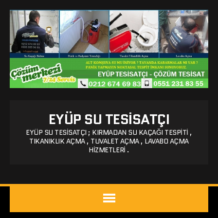
EYÜP SU TESISATÇI
EYÜP SU TESISATÇI ; KIRMADAN SU KAÇAĞI TESPITI ,
TIKANIKLIK AÇMA , TUVALET AÇMA , LAVABO AÇMA
HIZMETLERI .