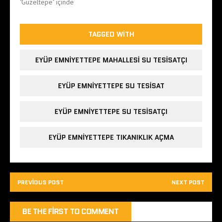
"Güzeltepe" içinde
TAGGED WITH
EYÜP EMNIYETTEPE MAHALLESI SU TESISATÇI
EYÜP EMNIYETTEPE SU TESISAT
EYÜP EMNIYETTEPE SU TESISATÇI
EYÜP EMNIYETTEPE TIKANIKLIK AÇMA
PREVIOUS POST
NEXT POST
BE THE FIRST TO COMMENT