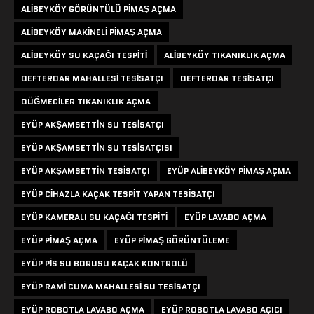
ALIBEYKÖY GÖRÜNTÜLÜ PIMAŞ AÇMA
ALIBEYKÖY MAKINELI PIMAŞ AÇMA
ALIBEYKÖY SU KAÇAĞI TESPITI
ALIBEYKÖY TIKANIKLIK AÇMA
DEFTERDAR MAHALLESI TESISATÇI
DEFTERDAR TESISATÇI
DÜĞMECILER TIKANIKLIK AÇMA
EYÜP AKŞAMSETTIN SU TESISATÇI
EYÜP AKŞAMSETTIN SU TESISATÇISI
EYÜP AKŞAMSETTIN TESISATÇI
EYÜP ALIBEYKÖY PIMAŞ AÇMA
EYÜP CIHAZLA KAÇAK TESPIT YAPAN TESISATÇI
EYÜP KAMERALI SU KAÇAĞI TESPITI
EYÜP LAVABO AÇMA
EYÜP PIMAŞ AÇMA
EYÜP PIMAŞ GÖRÜNTÜLEME
EYÜP PIS SU BORUSU KAÇAK KONTROLÜ
EYÜP RAMI CUMA MAHALLESI SU TESISATÇI
EYÜP ROBOTLA LAVABO AÇMA
EYÜP ROBOTLA LAVABO AÇICI