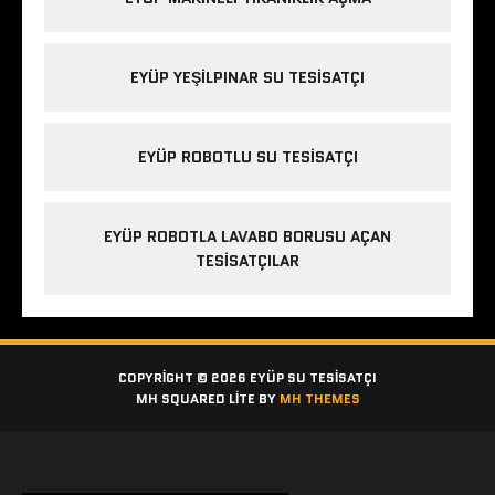
EYÜP YEŞILPINAR SU TESISATÇI
EYÜP ROBOTLU SU TESISATÇI
EYÜP ROBOTLA LAVABO BORUSU AÇAN
TESISATÇILAR
COPYRIGHT © 2026 EYÜP SU TESISATÇI
MH SQUARED LITE BY
MH THEMES
Etiketler