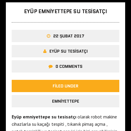
EYÜP EMNIYETTEPE SU TESISATÇI
22 ŞUBAT 2017
EYÜP SU TESISATÇI
0 COMMENTS
FILED UNDER
EMNIYETTEPE
Eyüp emniyettepe su tesisatçı
olarak robot makine
cihazlarla su kaçağı tespiti , tıkanık pimaş açma ,