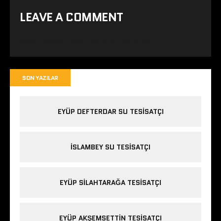
LEAVE A COMMENT
Yorum yapabilmek için
oturum açmalısınız
.
SON YAZILAR
EYÜP DEFTERDAR SU TESISATÇI
İSLAMBEY SU TESISATÇI
EYÜP SILAHTARAĞA TESISATÇI
EYÜP AKŞEMSETTIN TESISATÇI