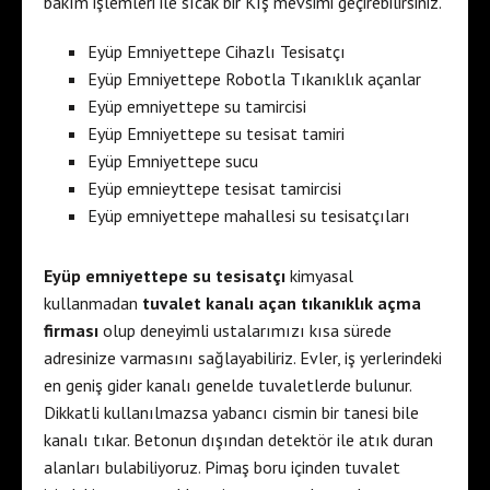
bakım işlemleri ile sıcak bir Kış mevsimi geçirebilirsiniz.
Eyüp Emniyettepe Cihazlı Tesisatçı
Eyüp Emniyettepe Robotla Tıkanıklık açanlar
Eyüp emniyettepe su tamircisi
Eyüp Emniyettepe su tesisat tamiri
Eyüp Emniyettepe sucu
Eyüp emnieyttepe tesisat tamircisi
Eyüp emniyettepe mahallesi su tesisatçıları
Eyüp emniyettepe su tesisatçı
kimyasal
kullanmadan
tuvalet kanalı açan tıkanıklık açma
firması
olup deneyimli ustalarımızı kısa sürede
adresinize varmasını sağlayabiliriz. Evler, iş yerlerindeki
en geniş gider kanalı genelde tuvaletlerde bulunur.
Dikkatli kullanılmazsa yabancı cismin bir tanesi bile
kanalı tıkar. Betonun dışından detektör ile atık duran
alanları bulabiliyoruz. Pimaş boru içinden tuvalet