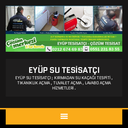
EYÜP SU TESISATÇI
EYÜP SU TESISATÇI ; KIRMADAN SU KAÇAĞI TESPITI ,
TIKANIKLIK AÇMA , TUVALET AÇMA , LAVABO AÇMA
HIZMETLERI .