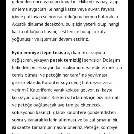
gelmeden önce vanaları kapatın. Ekibimiz vanayı açıp,
dinleme aygıtları ile hangi katta veya duvar, fayans
içinde patlayan su borusu olduğunu hemen bulacaktır.
Akustik dinleme detektörü bu iş için yeterli olup, hangi
katta olduğunu basınç testleri ile bulup, o kata
yoğunlaşır ve işlemleri devam ettiririz.
Eyüp emniyettepe tesisatçı
kalorifer suyunu
değiştiren, yıkayan
petek temizliği
servisidir. Dolaşım
halindeki petek suyundan maksimum ısı elde etmek için
temiz olması ve peteğin her tarafına yayılması
gerekmektedir. Kalorifer suyu değiştirilmezse zarar
verir mi? Kaloriferde yanık kokusu geliyor, ısı kaybı,
korozyon oluşabilir. Riskleri sıfırlamak için bizi aramalı
ve peteğe bağlanacak aygıtımıza eklenecek
solüsyonun basınçlı olarak kalorifere gönderildikten
sonra yıkanarak kirlerin alınması ve bu çalışmanın bir,
iki saatte tamamlanmasını öneririz. Peteğe, kombiye