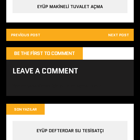
EYÜP MAKINELI TUVALET AÇMA
PREVIOUS POST
NEXT POST
BE THE FIRST TO COMMENT
LEAVE A COMMENT
Yorum yapabilmek için
oturum açmalısınız
.
SON YAZILAR
EYÜP DEFTERDAR SU TESISATÇI