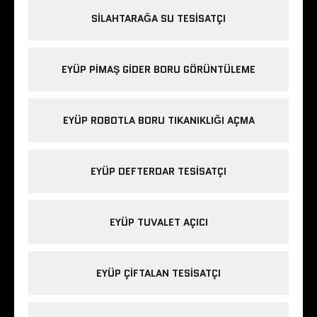
SILAHTARAĞA SU TESISATÇI
EYÜP PIMAŞ GIDER BORU GÖRÜNTÜLEME
EYÜP ROBOTLA BORU TIKANIKLIĞI AÇMA
EYÜP DEFTERDAR TESISATÇI
EYÜP TUVALET AÇICI
EYÜP ÇIFTALAN TESISATÇI