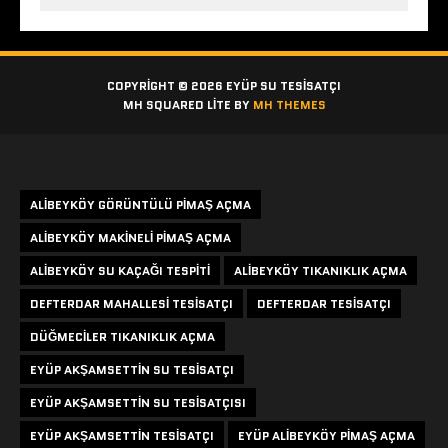
COPYRIGHT © 2026 EYÜP SU TESISATÇI
MH SQUARED LITE BY
MH THEMES
Etiketler
ALIBEYKÖY GÖRÜNTÜLÜ PIMAŞ AÇMA
ALIBEYKÖY MAKINELI PIMAŞ AÇMA
ALIBEYKÖY SU KAÇAĞI TESPITI
ALIBEYKÖY TIKANIKLIK AÇMA
DEFTERDAR MAHALLESI TESISATÇI
DEFTERDAR TESISATÇI
DÜĞMECILER TIKANIKLIK AÇMA
EYÜP AKŞAMSETTIN SU TESISATÇI
EYÜP AKŞAMSETTIN SU TESISATÇISI
EYÜP AKŞAMSETTIN TESISATÇI
EYÜP ALIBEYKÖY PIMAŞ AÇMA