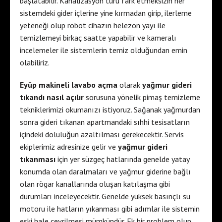
başlatabilir. Kanalizasyon türü fark etmeksizin her
sistemdeki gider içlerine yine kırmadan girip, ilerleme
yeteneği olup robot cihazın helezon yayı ile
temizlemeyi birkaç saatte yapabilir ve kameralı
incelemeler ile sistemlerin temiz olduğundan emin
olabiliriz.
Eyüp makineli lavabo açma
olarak
yağmur gideri
tıkandı nasıl açılır
sorusuna yönelik pimaş temizleme
tekniklerimizi okumanızı istiyoruz. Sağanak yağmurdan
sonra gideri tıkanan apartmandaki sıhhi tesisatların
içindeki doluluğun azaltılması gerekecektir. Servis
ekiplerimiz adresinize gelir ve
yağmur gideri
tıkanması
için yer süzgeç hatlarında genelde yatay
konumda olan daralmaları ve yağmur giderine bağlı
olan rögar kanallarında oluşan katılaşma gibi
durumları inceleyecektir. Genelde yüksek basınçlı su
motoru ile hatların yıkanması gibi adımlar ile sistemin
eski hale çevrilmesi mümkündür. Ek bir problem olup