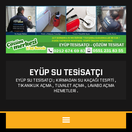
EYÜP SU TESISATÇI
EYÜP SU TESISATÇI ; KIRMADAN SU KAÇAĞI TESPITI ,
TIKANIKLIK AÇMA , TUVALET AÇMA , LAVABO AÇMA
HIZMETLERI .