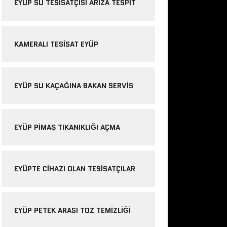
EYÜP SU TESISATÇISI ARIZA TESPIT
KAMERALI TESISAT EYÜP
EYÜP SU KAÇAĞINA BAKAN SERVIS
EYÜP PIMAŞ TIKANIKLIĞI AÇMA
EYÜPTE CIHAZI OLAN TESISATÇILAR
EYÜP PETEK ARASI TOZ TEMIZLIĞI