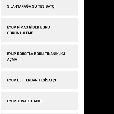
SILAHTARAĞA SU TESISATÇI
EYÜP PIMAŞ GIDER BORU
GÖRÜNTÜLEME
EYÜP ROBOTLA BORU TIKANIKLIĞI
AÇMA
EYÜP DEFTERDAR TESISATÇI
EYÜP TUVALET AÇICI