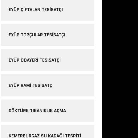
EYÜP ÇIFTALAN TESISATÇI
EYÜP TOPÇULAR TESISATÇI
EYÜP ODAYERI TESISATÇI
EYÜP RAMI TESISATÇI
GÖKTÜRK TIKANIKLIK AÇMA
KEMERBURGAZ SU KAÇAĞI TESPITI