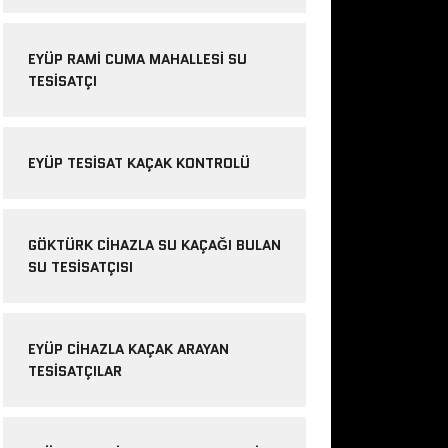
EYÜP RAMI CUMA MAHALLESI SU
TESISATÇI
EYÜP TESISAT KAÇAK KONTROLÜ
GÖKTÜRK CIHAZLA SU KAÇAĞI BULAN
SU TESISATÇISI
EYÜP CIHAZLA KAÇAK ARAYAN
TESISATÇILAR