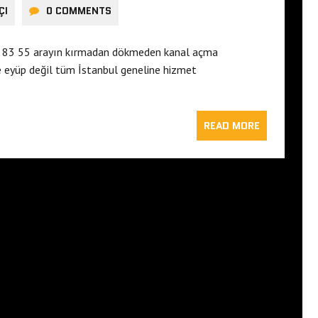
ÇI
0 COMMENTS
1 83 55 arayın kırmadan dökmeden kanal açma
ece eyüp değil tüm İstanbul geneline hizmet
READ MORE