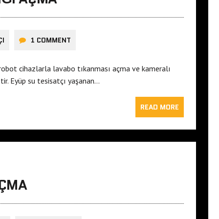
ÇI
1 COMMENT
 robot cihazlarla lavabo tıkanması açma ve kameralı
ir. Eyüp su tesisatçı yaşanan…
READ MORE
AÇMA