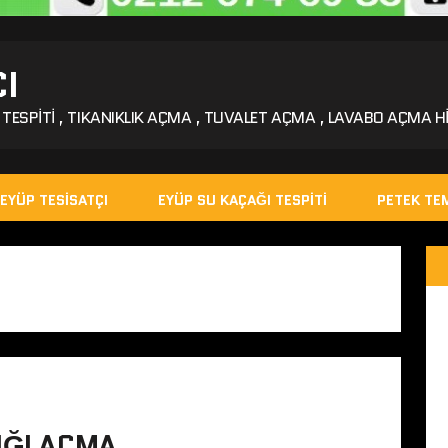
I
TESPITI , TIKANIKLIK AÇMA , TUVALET AÇMA , LAVABO AÇMA HI
EYÜP TESISATÇI
EYÜP SU KAÇAĞI TESPITI
PETEK TEM
IĞI AÇMA