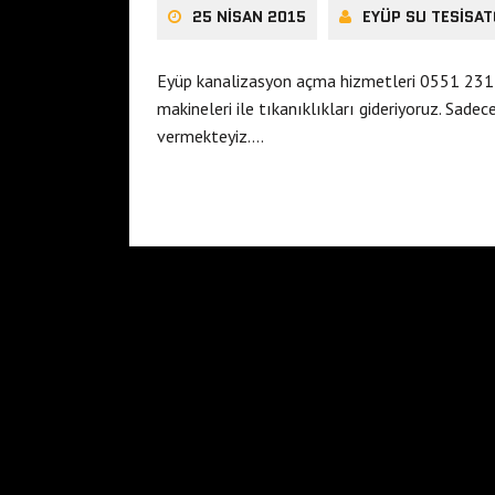
25 NISAN 2015
EYÜP SU TESISAT
Eyüp kanalizasyon açma hizmetleri 0551 23
makineleri ile tıkanıklıkları gideriyoruz. Sad
vermekteyiz….