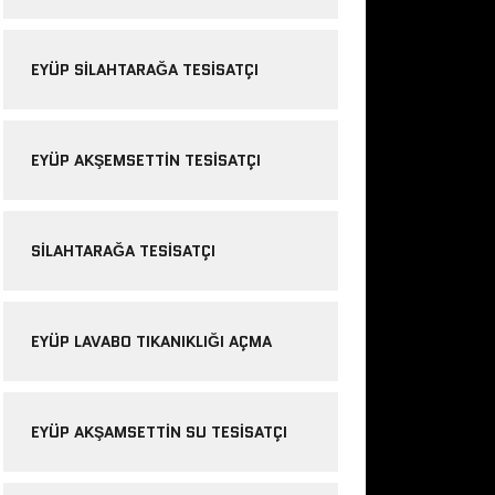
EYÜP SILAHTARAĞA TESISATÇI
EYÜP AKŞEMSETTIN TESISATÇI
SILAHTARAĞA TESISATÇI
EYÜP LAVABO TIKANIKLIĞI AÇMA
EYÜP AKŞAMSETTIN SU TESISATÇI