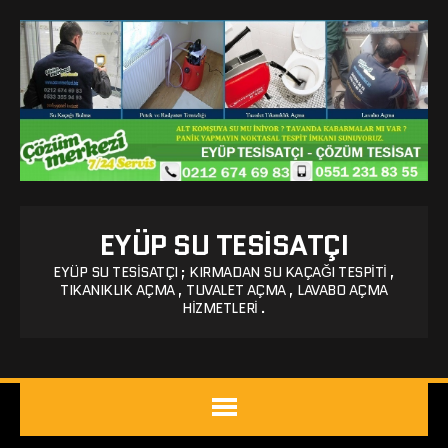
EYÜP SU TESISATÇI
EYÜP SU TESISATÇI ; KIRMADAN SU KAÇAĞI TESPITI ,
TIKANIKLIK AÇMA , TUVALET AÇMA , LAVABO AÇMA
HIZMETLERI .