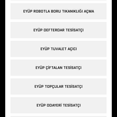
EYÜP ROBOTLA BORU TIKANIKLIĞI AÇMA
EYÜP DEFTERDAR TESISATÇI
EYÜP TUVALET AÇICI
EYÜP ÇIFTALAN TESISATÇI
EYÜP TOPÇULAR TESISATÇI
EYÜP ODAYERI TESISATÇI