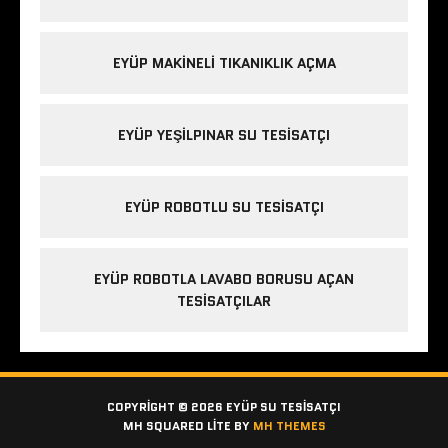
EYÜP MAKINELI TIKANIKLIK AÇMA
EYÜP YEŞILPINAR SU TESISATÇI
EYÜP ROBOTLU SU TESISATÇI
EYÜP ROBOTLA LAVABO BORUSU AÇAN
TESISATÇILAR
COPYRIGHT © 2026 EYÜP SU TESISATÇI
MH SQUARED LITE BY
MH THEMES