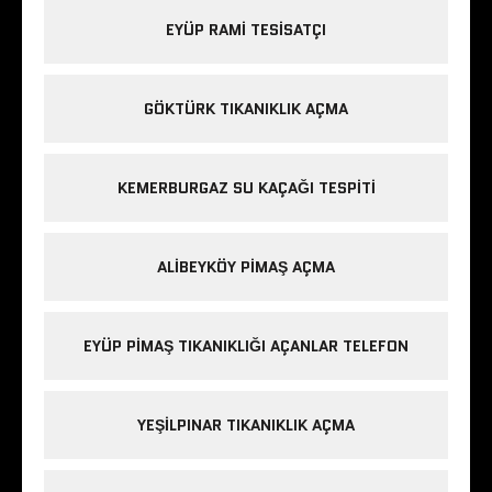
EYÜP RAMI TESISATÇI
GÖKTÜRK TIKANIKLIK AÇMA
KEMERBURGAZ SU KAÇAĞI TESPITI
ALIBEYKÖY PIMAŞ AÇMA
EYÜP PIMAŞ TIKANIKLIĞI AÇANLAR TELEFON
YEŞILPINAR TIKANIKLIK AÇMA