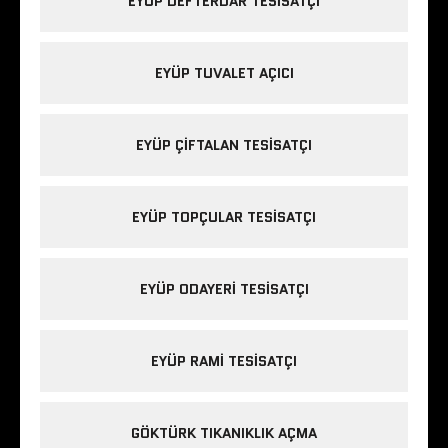
EYÜP DEFTERDAR TESISATÇI
EYÜP TUVALET AÇICI
EYÜP ÇIFTALAN TESISATÇI
EYÜP TOPÇULAR TESISATÇI
EYÜP ODAYERI TESISATÇI
EYÜP RAMI TESISATÇI
GÖKTÜRK TIKANIKLIK AÇMA