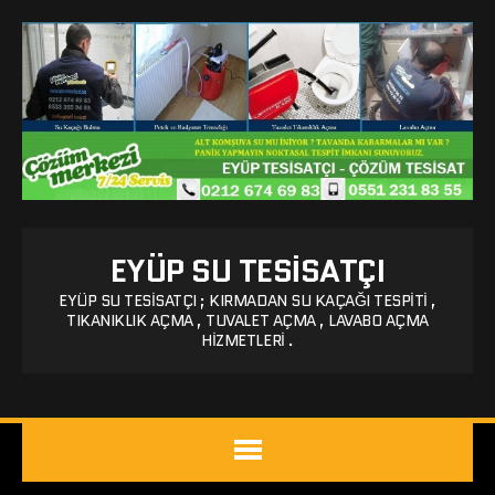
EYÜP SU TESISATÇI
EYÜP SU TESISATÇI ; KIRMADAN SU KAÇAĞI TESPITI ,
TIKANIKLIK AÇMA , TUVALET AÇMA , LAVABO AÇMA
HIZMETLERI .