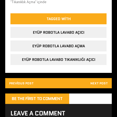
"Tıkanıklık Açma" içinde
TAGGED WITH
EYÜP ROBOTLA LAVABO AÇICI
EYÜP ROBOTLA LAVABO AÇMA
EYÜP ROBOTLA LAVABO TIKANIKLIĞI AÇICI
PREVIOUS POST
NEXT POST
BE THE FIRST TO COMMENT
LEAVE A COMMENT