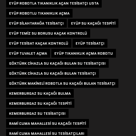
EYÜP ROBOTLA TIKANIKLIK AÇAN TESISATÇI USTA
EYÜP ROBOTLU TIKANIKLIK AÇMA
EYÜP SILAHTARAĞA TESISATÇI
EYÜP SU KAÇAĞI TESPITI
EYÜP TEMIZ SU BORUSU KAÇAK KONTROLÜ
EYÜP TESISAT KAÇAK KONTROLÜ
EYÜP TESISATÇI
EYÜP TUVALET AÇMA
EYÜP TIKANIKLIK AÇMA ROBOTU
GÖKTÜRK CIHAZLA SU KAÇAĞI BULAN SU TESISATÇISI
GÖKTÜRK CIHAZLA SU KAÇAĞI BULAN TESISATÇI
GÖKTÜRK MAKINELI ROBOTLA SU KAÇAĞI BULAN TESISATÇI
KEMERBURGAZ SU KAÇAĞI BULMA
KEMERBURGAZ SU KAÇAĞI TESPITI
KEMERBURGAZ SU TESISATÇISI
RAMI CUMA MAHALLESI SU KAÇAĞI TESPITI
RAMI CUMA MAHALLESI SU TESISATÇILARI