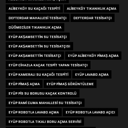
ALIBEYKÖY SU KAÇAĞI TESPITI
ALIBEYKÖY TIKANIKLIK AÇMA
DEFTERDAR MAHALLESI TESISATÇI
DEFTERDAR TESISATÇI
DÜĞMECILER TIKANIKLIK AÇMA
EYÜP AKŞAMSETTIN SU TESISATÇI
EYÜP AKŞAMSETTIN SU TESISATÇISI
EYÜP AKŞAMSETTIN TESISATÇI
EYÜP ALIBEYKÖY PIMAŞ AÇMA
EYÜP CIHAZLA KAÇAK TESPIT YAPAN TESISATÇI
EYÜP KAMERALI SU KAÇAĞI TESPITI
EYÜP LAVABO AÇMA
EYÜP PIMAŞ AÇMA
EYÜP PIMAŞ GÖRÜNTÜLEME
EYÜP PIS SU BORUSU KAÇAK KONTROLÜ
EYÜP RAMI CUMA MAHALLESI SU TESISATÇI
EYÜP ROBOTLA LAVABO AÇMA
EYÜP ROBOTLA LAVABO AÇICI
EYÜP ROBOTLA TIKALI BORU AÇMA SERVISI