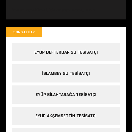
Yorum yapabilmek için
oturum açmalısınız
.
SON YAZILAR
EYÜP DEFTERDAR SU TESISATÇI
İSLAMBEY SU TESISATÇI
EYÜP SILAHTARAĞA TESISATÇI
EYÜP AKŞEMSETTIN TESISATÇI