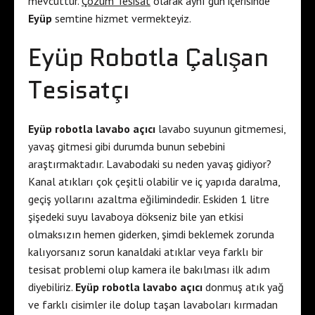
mevcuttur.
Çözüm Tesisat
olarak aynı gün içerisinde
Eyüp
semtine hizmet vermekteyiz.
Eyüp Robotla Çalışan
Tesisatçı
Eyüp robotla lavabo açıcı
lavabo suyunun gitmemesi,
yavaş gitmesi gibi durumda bunun sebebini
araştırmaktadır. Lavabodaki su neden yavaş gidiyor?
Kanal atıkları çok çeşitli olabilir ve iç yapıda daralma,
geçiş yollarını azaltma eğilimindedir. Eskiden 1 litre
şişedeki suyu lavaboya dökseniz bile yan etkisi
olmaksızın hemen giderken, şimdi beklemek zorunda
kalıyorsanız sorun kanaldaki atıklar veya farklı bir
tesisat problemi olup kamera ile bakılması ilk adım
diyebiliriz.
Eyüp robotla lavabo açıcı
donmuş atık yağ
ve farklı cisimler ile dolup taşan lavaboları kırmadan