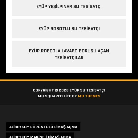
EYÜP YEŞILPINAR SU TESISATÇI
EYÜP ROBOTLU SU TESISATÇI
EYÜP ROBOTLA LAVABO BORUSU AÇAN
TESISATÇILAR
COPYRIGHT © 2026 EYÜP SU TESISATÇI
MH SQUARED LITE BY
MH THEMES
Etiketler
ALIBEYKÖY GÖRÜNTÜLÜ PIMAŞ AÇMA
ALIBEYKÖY MAKINELI PIMAŞ AÇMA