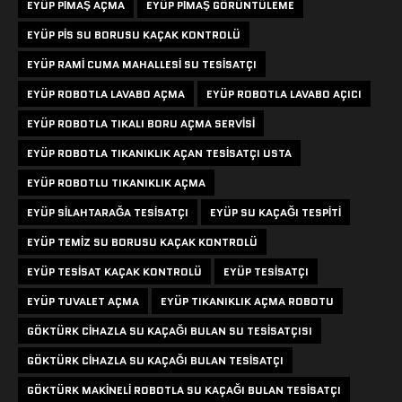
EYÜP PIMAŞ AÇMA
EYÜP PIMAŞ GÖRÜNTÜLEME
EYÜP PIS SU BORUSU KAÇAK KONTROLÜ
EYÜP RAMI CUMA MAHALLESI SU TESISATÇI
EYÜP ROBOTLA LAVABO AÇMA
EYÜP ROBOTLA LAVABO AÇICI
EYÜP ROBOTLA TIKALI BORU AÇMA SERVISI
EYÜP ROBOTLA TIKANIKLIK AÇAN TESISATÇI USTA
EYÜP ROBOTLU TIKANIKLIK AÇMA
EYÜP SILAHTARAĞA TESISATÇI
EYÜP SU KAÇAĞI TESPITI
EYÜP TEMIZ SU BORUSU KAÇAK KONTROLÜ
EYÜP TESISAT KAÇAK KONTROLÜ
EYÜP TESISATÇI
EYÜP TUVALET AÇMA
EYÜP TIKANIKLIK AÇMA ROBOTU
GÖKTÜRK CIHAZLA SU KAÇAĞI BULAN SU TESISATÇISI
GÖKTÜRK CIHAZLA SU KAÇAĞI BULAN TESISATÇI
GÖKTÜRK MAKINELI ROBOTLA SU KAÇAĞI BULAN TESISATÇI