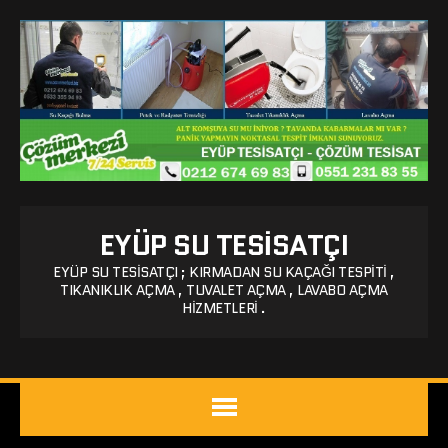
EYÜP SU TESISATÇI
EYÜP SU TESISATÇI ; KIRMADAN SU KAÇAĞI TESPITI ,
TIKANIKLIK AÇMA , TUVALET AÇMA , LAVABO AÇMA
HIZMETLERI .