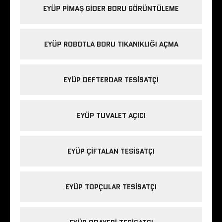
EYÜP PIMAŞ GIDER BORU GÖRÜNTÜLEME
EYÜP ROBOTLA BORU TIKANIKLIĞI AÇMA
EYÜP DEFTERDAR TESISATÇI
EYÜP TUVALET AÇICI
EYÜP ÇIFTALAN TESISATÇI
EYÜP TOPÇULAR TESISATÇI