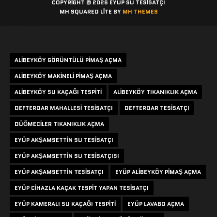
COPYRIGHT © 2026 EYÜP SU TESISATÇI
MH SQUARED LITE BY
MH THEMES
Etiketler
ALIBEYKÖY GÖRÜNTÜLÜ PIMAŞ AÇMA
ALIBEYKÖY MAKINELI PIMAŞ AÇMA
ALIBEYKÖY SU KAÇAĞI TESPITI
ALIBEYKÖY TIKANIKLIK AÇMA
DEFTERDAR MAHALLESI TESISATÇI
DEFTERDAR TESISATÇI
DÜĞMECILER TIKANIKLIK AÇMA
EYÜP AKŞAMSETTIN SU TESISATÇI
EYÜP AKŞAMSETTIN SU TESISATÇISI
EYÜP AKŞAMSETTIN TESISATÇI
EYÜP ALIBEYKÖY PIMAŞ AÇMA
EYÜP CIHAZLA KAÇAK TESPIT YAPAN TESISATÇI
EYÜP KAMERALI SU KAÇAĞI TESPITI
EYÜP LAVABO AÇMA