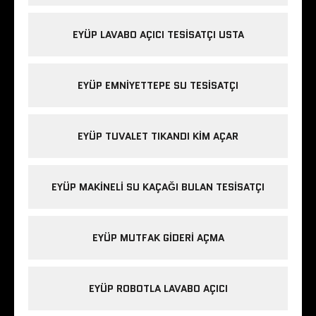
EYÜP LAVABO AÇICI TESISATÇI USTA
EYÜP EMNIYETTEPE SU TESISATÇI
EYÜP TUVALET TIKANDI KIM AÇAR
EYÜP MAKINELI SU KAÇAĞI BULAN TESISATÇI
EYÜP MUTFAK GIDERI AÇMA
EYÜP ROBOTLA LAVABO AÇICI