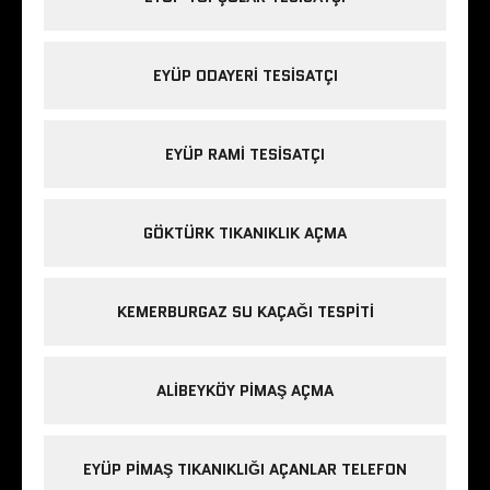
EYÜP ODAYERI TESISATÇI
EYÜP RAMI TESISATÇI
GÖKTÜRK TIKANIKLIK AÇMA
KEMERBURGAZ SU KAÇAĞI TESPITI
ALIBEYKÖY PIMAŞ AÇMA
EYÜP PIMAŞ TIKANIKLIĞI AÇANLAR TELEFON