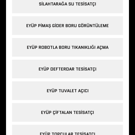
SILAHTARAĞA SU TESISATÇI
EYÜP PIMAŞ GIDER BORU GÖRÜNTÜLEME
EYÜP ROBOTLA BORU TIKANIKLIĞI AÇMA
EYÜP DEFTERDAR TESISATÇI
EYÜP TUVALET AÇICI
EYÜP ÇIFTALAN TESISATÇI
EYÜP TOPÇULAR TESISATÇI