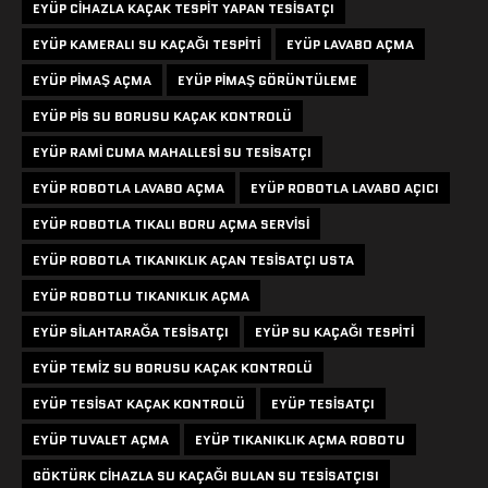
EYÜP CIHAZLA KAÇAK TESPIT YAPAN TESISATÇI
EYÜP KAMERALI SU KAÇAĞI TESPITI
EYÜP LAVABO AÇMA
EYÜP PIMAŞ AÇMA
EYÜP PIMAŞ GÖRÜNTÜLEME
EYÜP PIS SU BORUSU KAÇAK KONTROLÜ
EYÜP RAMI CUMA MAHALLESI SU TESISATÇI
EYÜP ROBOTLA LAVABO AÇMA
EYÜP ROBOTLA LAVABO AÇICI
EYÜP ROBOTLA TIKALI BORU AÇMA SERVISI
EYÜP ROBOTLA TIKANIKLIK AÇAN TESISATÇI USTA
EYÜP ROBOTLU TIKANIKLIK AÇMA
EYÜP SILAHTARAĞA TESISATÇI
EYÜP SU KAÇAĞI TESPITI
EYÜP TEMIZ SU BORUSU KAÇAK KONTROLÜ
EYÜP TESISAT KAÇAK KONTROLÜ
EYÜP TESISATÇI
EYÜP TUVALET AÇMA
EYÜP TIKANIKLIK AÇMA ROBOTU
GÖKTÜRK CIHAZLA SU KAÇAĞI BULAN SU TESISATÇISI