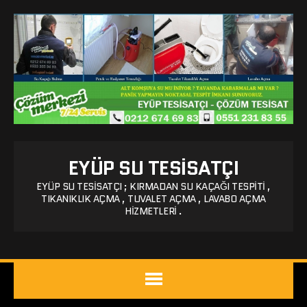
EYÜP SU TESISATÇI
EYÜP SU TESISATÇI ; KIRMADAN SU KAÇAĞI TESPITI ,
TIKANIKLIK AÇMA , TUVALET AÇMA , LAVABO AÇMA
HIZMETLERI .