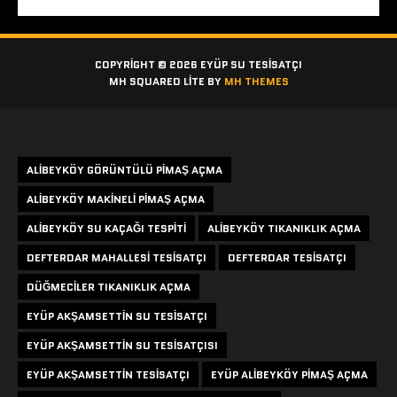
COPYRIGHT © 2026 EYÜP SU TESISATÇI
MH SQUARED LITE BY
MH THEMES
Etiketler
ALIBEYKÖY GÖRÜNTÜLÜ PIMAŞ AÇMA
ALIBEYKÖY MAKINELI PIMAŞ AÇMA
ALIBEYKÖY SU KAÇAĞI TESPITI
ALIBEYKÖY TIKANIKLIK AÇMA
DEFTERDAR MAHALLESI TESISATÇI
DEFTERDAR TESISATÇI
DÜĞMECILER TIKANIKLIK AÇMA
EYÜP AKŞAMSETTIN SU TESISATÇI
EYÜP AKŞAMSETTIN SU TESISATÇISI
EYÜP AKŞAMSETTIN TESISATÇI
EYÜP ALIBEYKÖY PIMAŞ AÇMA