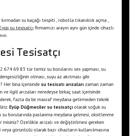
 kırmadan su kaçağı tespiti , robotla tıkanıklık açma ,
Eyüp su tesisatçı
firmamızı arayın aynı gün içinde cihazlı
nın.
si Tesisatçı
 674 69 83 tür temiz su borularını ses yapması, su
dengesizliğinin olması, suyu az akıtması gibi
 Her bina içerisinde
su tesisatı arızaları
zaman zaman
e ilgili arızaları neredeyse birkaç saat içerisinde
 ederek, fazla da bir masraf meydana getirmeden teknik
iriz.
Eyüp Düğmeciler su tesisatçı
olarak soğuk su
k su borularında paslanma meydana gelmesi, oksitlenme
r misiniz? Özellikle arızalı ve değiştirilmesi gereken
i veya görüntülü olarak bazı cihazların kullanılmasına