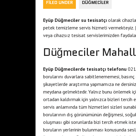
FILED UNDER
DÜĞMECILER
Eyüp Düğmeciler su tesisatçı
olarak cihazla
petek temizleme servis hizmeti vermekteyiz.
veya cihazsız tesisat servislerimizden faydala
Düğmeciler Mahalle
Eyüp Düğmecilerde tesisatçı telefonu
0212
borularını duvarlara sabitlenememesi, basınç 
şikayetlerde araştırma yapmamıza ne dersiniz?
meydana gelmektedir. Yalnız bunu önlemek için v
ortadan kaldırmak için yalnızca bizleri tercih
servis anlamında tüm hizmetleri sizleri sunabil
borularının dış görünümünün değişmesi, soğu
oluşması gibi sorunlarda bizi tercih etmek iste
boruların yerlerinin bulunması konusunda sesl