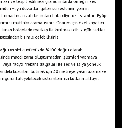
ması ve tespit edilmesi gibi adımlarda örneğin, ses
eminden veya duvardan gelen su seslerinin yerinin
turmadan arızalı kısımları bulabiliyoruz.
İstanbul Eyüp
ımızı mutlaka aramalısınız. Onarım için özel kapatıcı
lunan bölgelerin matkap ile kırılması gibi küçük tadilat
stesinden bizimle gelebilirsiniz.
ağı tespiti
günümüzde %100 doğru olarak
risinde maddi zarar oluşturmadan işlemleri yapmaya
i veya radyo frekans dalgaları ile ses ve ısıya yönelik
erisindeki kusurları bulmak için 30 metreye yakın uzama ve
ini görüntüleyebilecek sistemlerimizi kullanmaktayız.