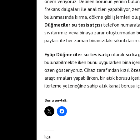
önem veriyoruz. Delinen borunun yerinin bulun
frekans dalgaları ile analizleri yapabiliyor, z
bulunmasında kırma, dökme gibi işlemleri oluş
Düğmeciler su tesisatçısı
telefon numaralar
sıvılarımız veya binaya zarar oluşturmadan bu
payları ile her zaman binanızdaki sıkıntıların ü
Eyüp Düğmeciler su tesisatçı
olarak
su kaç
bulunabilmekte iken bunu uygularken bina içe
özen gösteriyoruz. Cihaz tarafından kızıl ötes
araştırmaları yapabilirken, bir atık borusu iç
ilerleme yeteneğine sahip atık kanal borusu iç
Bunu paylaş:
İlgili