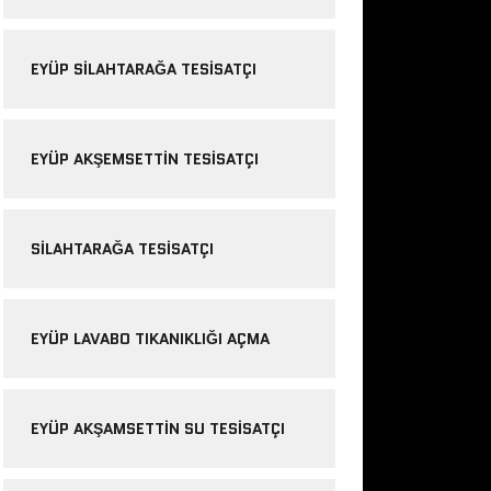
EYÜP SILAHTARAĞA TESISATÇI
EYÜP AKŞEMSETTIN TESISATÇI
SILAHTARAĞA TESISATÇI
EYÜP LAVABO TIKANIKLIĞI AÇMA
EYÜP AKŞAMSETTIN SU TESISATÇI