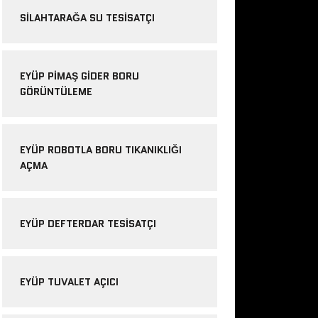
SILAHTARAĞA SU TESISATÇI
EYÜP PIMAŞ GIDER BORU
GÖRÜNTÜLEME
EYÜP ROBOTLA BORU TIKANIKLIĞI
AÇMA
EYÜP DEFTERDAR TESISATÇI
EYÜP TUVALET AÇICI