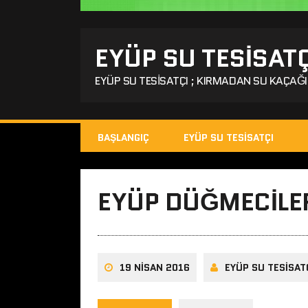
EYÜP SU TESISATÇ
EYÜP SU TESISATÇI ; KIRMADAN SU KAÇAĞI 
BAŞLANGIÇ
EYÜP SU TESISATÇI
EYÜP DÜĞMECILER
19 NISAN 2016
EYÜP SU TESISAT