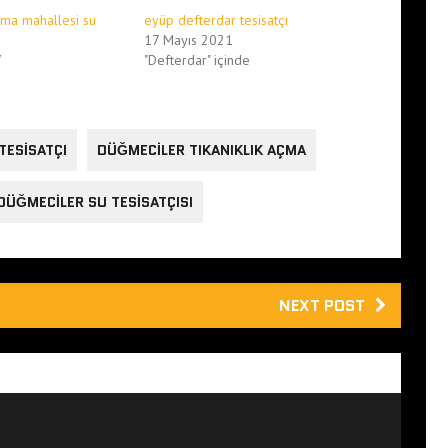
ma mahallesi su
eyüp defterdar tesisatçı
17 Mayıs 2021
7
"Defterdar" içinde
TESISATÇI
DÜĞMECILER TIKANIKLIK AÇMA
DÜĞMECILER SU TESISATÇISI
NEXT POST