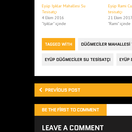
Eyüp Işıklar Mahallesi Su
Eyüp Rami Cu
Tesisatçı
tesisatçı
4 Ekim 2016
21 Ekim 201
"Işıklar" içinde
"Rami" içinde
TAGGED WITH
DÜĞMECILER MAHALLESI 
EYÜP DÜĞMECILER SU TESISATÇI
EYÜP 
PREVIOUS POST
BE THE FIRST TO COMMENT
LEAVE A COMMENT