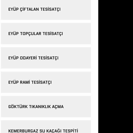
EYÜP ÇIFTALAN TESISATÇI
EYÜP TOPÇULAR TESISATÇI
EYÜP ODAYERI TESISATÇI
EYÜP RAMI TESISATÇI
GÖKTÜRK TIKANIKLIK AÇMA
KEMERBURGAZ SU KAÇAĞI TESPITI