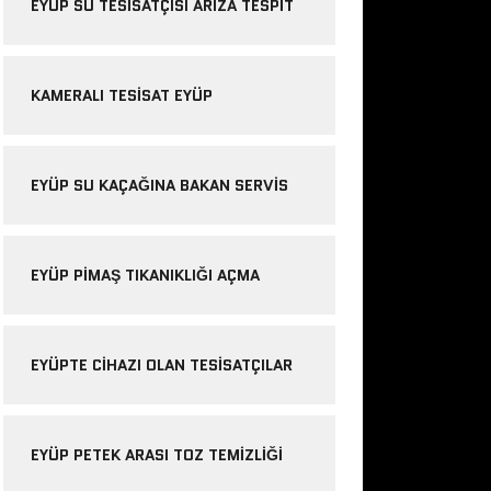
EYÜP SU TESISATÇISI ARIZA TESPIT
KAMERALI TESISAT EYÜP
EYÜP SU KAÇAĞINA BAKAN SERVIS
EYÜP PIMAŞ TIKANIKLIĞI AÇMA
EYÜPTE CIHAZI OLAN TESISATÇILAR
EYÜP PETEK ARASI TOZ TEMIZLIĞI