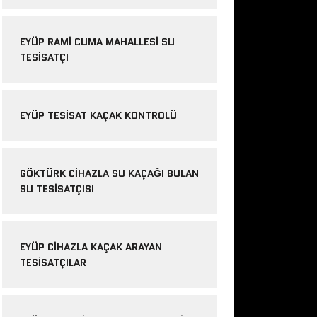
EYÜP RAMI CUMA MAHALLESI SU
TESISATÇI
EYÜP TESISAT KAÇAK KONTROLÜ
GÖKTÜRK CIHAZLA SU KAÇAĞI BULAN
SU TESISATÇISI
EYÜP CIHAZLA KAÇAK ARAYAN
TESISATÇILAR