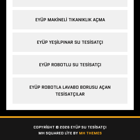
EYÜP MAKINELI TIKANIKLIK AÇMA
EYÜP YEŞILPINAR SU TESISATÇI
EYÜP ROBOTLU SU TESISATÇI
EYÜP ROBOTLA LAVABO BORUSU AÇAN
TESISATÇILAR
COPYRIGHT © 2026 EYÜP SU TESISATÇI
MH SQUARED LITE BY
MH THEMES