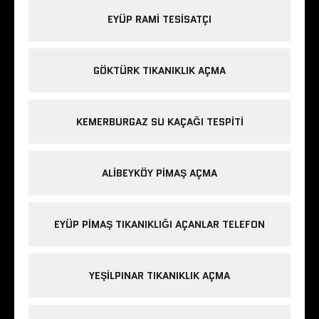
EYÜP RAMI TESISATÇI
GÖKTÜRK TIKANIKLIK AÇMA
KEMERBURGAZ SU KAÇAĞI TESPITI
ALIBEYKÖY PIMAŞ AÇMA
EYÜP PIMAŞ TIKANIKLIĞI AÇANLAR TELEFON
YEŞILPINAR TIKANIKLIK AÇMA