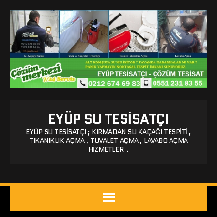
EYÜP SU TESISATÇI
EYÜP SU TESISATÇI ; KIRMADAN SU KAÇAĞI TESPITI ,
TIKANIKLIK AÇMA , TUVALET AÇMA , LAVABO AÇMA
HIZMETLERI .