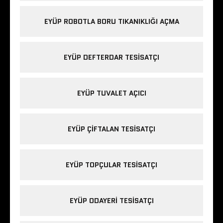
EYÜP ROBOTLA BORU TIKANIKLIĞI AÇMA
EYÜP DEFTERDAR TESISATÇI
EYÜP TUVALET AÇICI
EYÜP ÇIFTALAN TESISATÇI
EYÜP TOPÇULAR TESISATÇI
EYÜP ODAYERI TESISATÇI