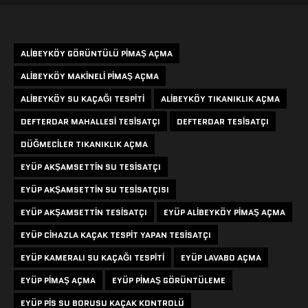
Etiketler
ALIBEYKÖY GÖRÜNTÜLÜ PIMAŞ AÇMA
ALIBEYKÖY MAKINELI PIMAŞ AÇMA
ALIBEYKÖY SU KAÇAĞI TESPITI
ALIBEYKÖY TIKANIKLIK AÇMA
DEFTERDAR MAHALLESI TESISATÇI
DEFTERDAR TESISATÇI
DÜĞMECILER TIKANIKLIK AÇMA
EYÜP AKŞAMSETTIN SU TESISATÇI
EYÜP AKŞAMSETTIN SU TESISATÇISI
EYÜP AKŞAMSETTIN TESISATÇI
EYÜP ALIBEYKÖY PIMAŞ AÇMA
EYÜP CIHAZLA KAÇAK TESPIT YAPAN TESISATÇI
EYÜP KAMERALI SU KAÇAĞI TESPITI
EYÜP LAVABO AÇMA
EYÜP PIMAŞ AÇMA
EYÜP PIMAŞ GÖRÜNTÜLEME
EYÜP PIS SU BORUSU KAÇAK KONTROLÜ