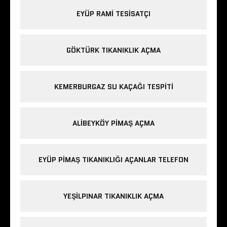
EYÜP RAMI TESISATÇI
GÖKTÜRK TIKANIKLIK AÇMA
KEMERBURGAZ SU KAÇAĞI TESPITI
ALIBEYKÖY PIMAŞ AÇMA
EYÜP PIMAŞ TIKANIKLIĞI AÇANLAR TELEFON
YEŞILPINAR TIKANIKLIK AÇMA