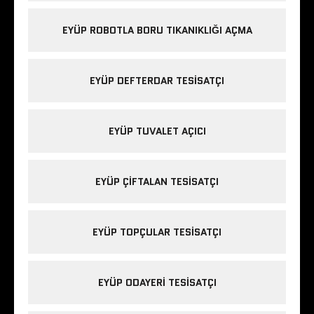
EYÜP ROBOTLA BORU TIKANIKLIĞI AÇMA
EYÜP DEFTERDAR TESISATÇI
EYÜP TUVALET AÇICI
EYÜP ÇIFTALAN TESISATÇI
EYÜP TOPÇULAR TESISATÇI
EYÜP ODAYERI TESISATÇI