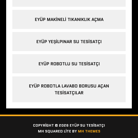
EYÜP MAKINELI TIKANIKLIK AÇMA
EYÜP YEŞILPINAR SU TESISATÇI
EYÜP ROBOTLU SU TESISATÇI
EYÜP ROBOTLA LAVABO BORUSU AÇAN
TESISATÇILAR
COPYRIGHT © 2026 EYÜP SU TESISATÇI
MH SQUARED LITE BY
MH THEMES