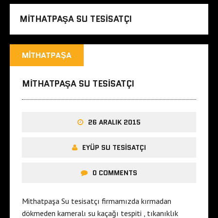
MITHATPAŞA SU TESISATÇI
MITHATPAŞA
MITHATPAŞA SU TESISATÇI
26 ARALIK 2015
EYÜP SU TESISATÇI
0 COMMENTS
Mithatpaşa Su tesisatçı firmamızda kırmadan
dökmeden kameralı su kaçağı tespiti , tıkanıklık