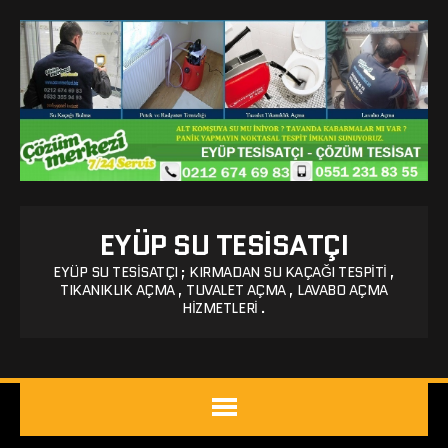
EYÜP SU TESISATÇI
EYÜP SU TESISATÇI ; KIRMADAN SU KAÇAĞI TESPITI ,
TIKANIKLIK AÇMA , TUVALET AÇMA , LAVABO AÇMA
HIZMETLERI .