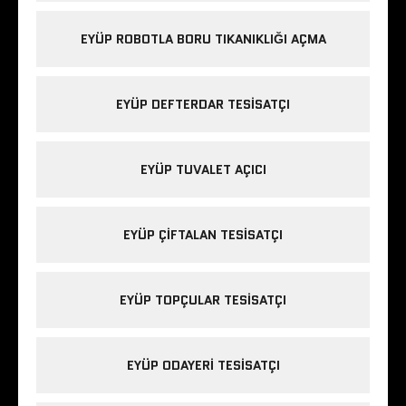
EYÜP ROBOTLA BORU TIKANIKLIĞI AÇMA
EYÜP DEFTERDAR TESISATÇI
EYÜP TUVALET AÇICI
EYÜP ÇIFTALAN TESISATÇI
EYÜP TOPÇULAR TESISATÇI
EYÜP ODAYERI TESISATÇI