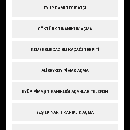
EYÜP RAMI TESISATÇI
GÖKTÜRK TIKANIKLIK AÇMA
KEMERBURGAZ SU KAÇAĞI TESPITI
ALIBEYKÖY PIMAŞ AÇMA
EYÜP PIMAŞ TIKANIKLIĞI AÇANLAR TELEFON
YEŞILPINAR TIKANIKLIK AÇMA