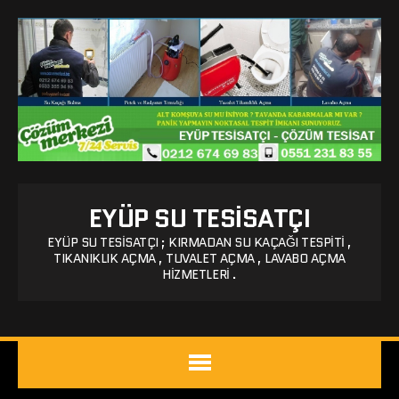
EYÜP SU TESISATÇI
EYÜP SU TESISATÇI ; KIRMADAN SU KAÇAĞI TESPITI ,
TIKANIKLIK AÇMA , TUVALET AÇMA , LAVABO AÇMA
HIZMETLERI .