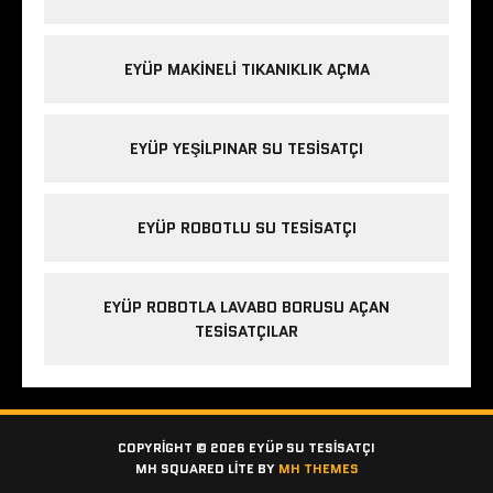
EYÜP MAKINELI TIKANIKLIK AÇMA
EYÜP YEŞILPINAR SU TESISATÇI
EYÜP ROBOTLU SU TESISATÇI
EYÜP ROBOTLA LAVABO BORUSU AÇAN
TESISATÇILAR
COPYRIGHT © 2026 EYÜP SU TESISATÇI
MH SQUARED LITE BY
MH THEMES