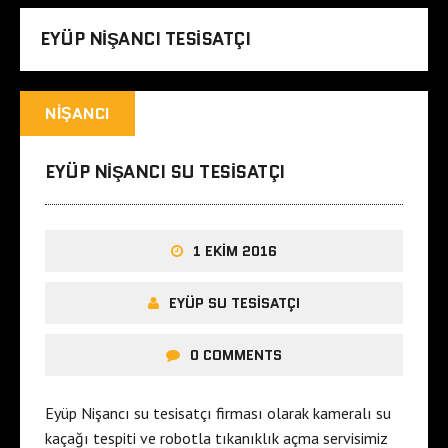
EYÜP NIŞANCI TESISATÇI
NIŞANCI
EYÜP NIŞANCI SU TESISATÇI
1 EKIM 2016
EYÜP SU TESISATÇI
0 COMMENTS
Eyüp Nişancı su tesisatçı firması olarak kameralı su
kaçağı tespiti ve robotla tıkanıklık açma servisimiz