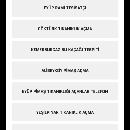
EYÜP RAMI TESISATÇI
GÖKTÜRK TIKANIKLIK AÇMA
KEMERBURGAZ SU KAÇAĞI TESPITI
ALIBEYKÖY PIMAŞ AÇMA
EYÜP PIMAŞ TIKANIKLIĞI AÇANLAR TELEFON
YEŞILPINAR TIKANIKLIK AÇMA