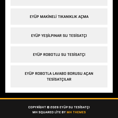
EYÜP MAKINELI TIKANIKLIK AÇMA
EYÜP YEŞILPINAR SU TESISATÇI
EYÜP ROBOTLU SU TESISATÇI
EYÜP ROBOTLA LAVABO BORUSU AÇAN
TESISATÇILAR
COPYRIGHT © 2026 EYÜP SU TESISATÇI
MH SQUARED LITE BY
MH THEMES