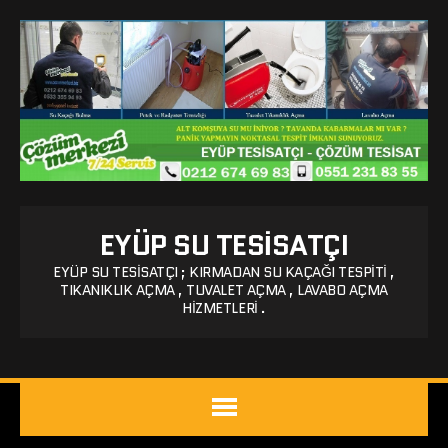
EYÜP SU TESISATÇI
EYÜP SU TESISATÇI ; KIRMADAN SU KAÇAĞI TESPITI ,
TIKANIKLIK AÇMA , TUVALET AÇMA , LAVABO AÇMA
HIZMETLERI .