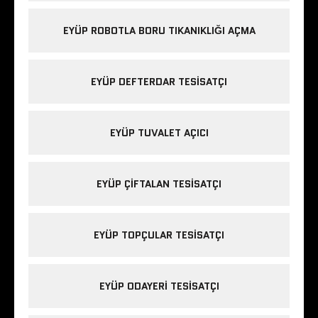
EYÜP ROBOTLA BORU TIKANIKLIĞI AÇMA
EYÜP DEFTERDAR TESISATÇI
EYÜP TUVALET AÇICI
EYÜP ÇIFTALAN TESISATÇI
EYÜP TOPÇULAR TESISATÇI
EYÜP ODAYERI TESISATÇI