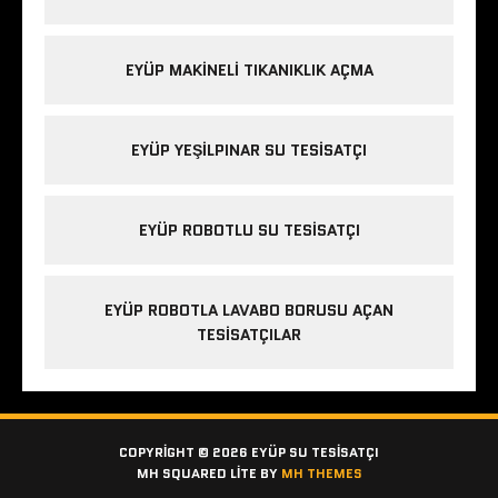
EYÜP MAKINELI TIKANIKLIK AÇMA
EYÜP YEŞILPINAR SU TESISATÇI
EYÜP ROBOTLU SU TESISATÇI
EYÜP ROBOTLA LAVABO BORUSU AÇAN
TESISATÇILAR
COPYRIGHT © 2026 EYÜP SU TESISATÇI
MH SQUARED LITE BY
MH THEMES