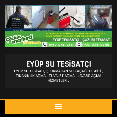
EYÜP SU TESISATÇI
EYÜP SU TESISATÇI ; KIRMADAN SU KAÇAĞI TESPITI ,
TIKANIKLIK AÇMA , TUVALET AÇMA , LAVABO AÇMA
HIZMETLERI .