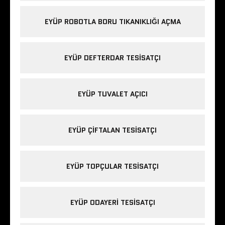
EYÜP ROBOTLA BORU TIKANIKLIĞI AÇMA
EYÜP DEFTERDAR TESISATÇI
EYÜP TUVALET AÇICI
EYÜP ÇIFTALAN TESISATÇI
EYÜP TOPÇULAR TESISATÇI
EYÜP ODAYERI TESISATÇI