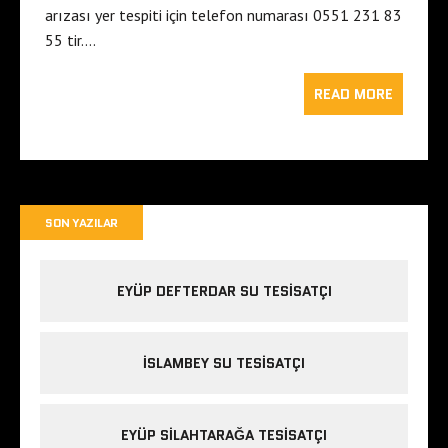
arızası yer tespiti için telefon numarası 0551 231 83
55 tir….
READ MORE
SON YAZILAR
EYÜP DEFTERDAR SU TESISATÇI
İSLAMBEY SU TESISATÇI
EYÜP SILAHTARAĞA TESISATÇI