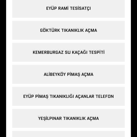
EYÜP RAMI TESISATÇI
GÖKTÜRK TIKANIKLIK AÇMA
KEMERBURGAZ SU KAÇAĞI TESPITI
ALIBEYKÖY PIMAŞ AÇMA
EYÜP PIMAŞ TIKANIKLIĞI AÇANLAR TELEFON
YEŞILPINAR TIKANIKLIK AÇMA