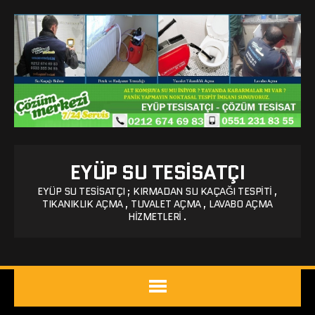
EYÜP SU TESISATÇI
EYÜP SU TESISATÇI ; KIRMADAN SU KAÇAĞI TESPITI ,
TIKANIKLIK AÇMA , TUVALET AÇMA , LAVABO AÇMA
HIZMETLERI .