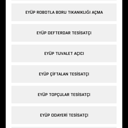
EYÜP ROBOTLA BORU TIKANIKLIĞI AÇMA
EYÜP DEFTERDAR TESISATÇI
EYÜP TUVALET AÇICI
EYÜP ÇIFTALAN TESISATÇI
EYÜP TOPÇULAR TESISATÇI
EYÜP ODAYERI TESISATÇI