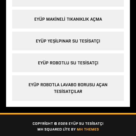
EYÜP MAKINELI TIKANIKLIK AÇMA
EYÜP YEŞILPINAR SU TESISATÇI
EYÜP ROBOTLU SU TESISATÇI
EYÜP ROBOTLA LAVABO BORUSU AÇAN
TESISATÇILAR
COPYRIGHT © 2026 EYÜP SU TESISATÇI
MH SQUARED LITE BY
MH THEMES