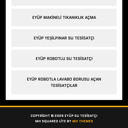
EYÜP MAKINELI TIKANIKLIK AÇMA
EYÜP YEŞILPINAR SU TESISATÇI
EYÜP ROBOTLU SU TESISATÇI
EYÜP ROBOTLA LAVABO BORUSU AÇAN
TESISATÇILAR
COPYRIGHT © 2026 EYÜP SU TESISATÇI
MH SQUARED LITE BY
MH THEMES