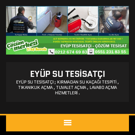
EYÜP SU TESISATÇI
EYÜP SU TESISATÇI ; KIRMADAN SU KAÇAĞI TESPITI ,
TIKANIKLIK AÇMA , TUVALET AÇMA , LAVABO AÇMA
HIZMETLERI .