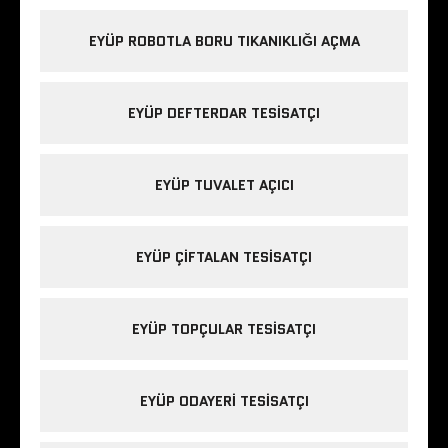
EYÜP ROBOTLA BORU TIKANIKLIĞI AÇMA
EYÜP DEFTERDAR TESISATÇI
EYÜP TUVALET AÇICI
EYÜP ÇIFTALAN TESISATÇI
EYÜP TOPÇULAR TESISATÇI
EYÜP ODAYERI TESISATÇI