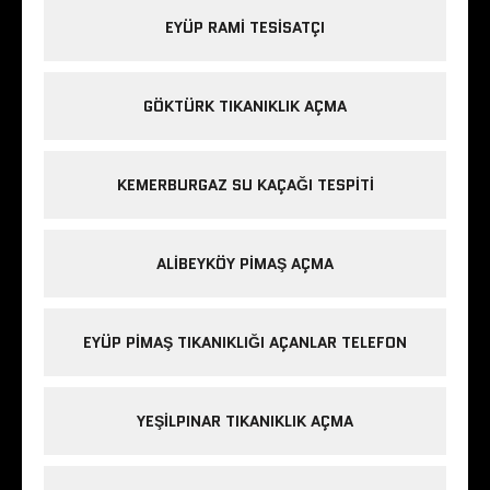
EYÜP RAMI TESISATÇI
GÖKTÜRK TIKANIKLIK AÇMA
KEMERBURGAZ SU KAÇAĞI TESPITI
ALIBEYKÖY PIMAŞ AÇMA
EYÜP PIMAŞ TIKANIKLIĞI AÇANLAR TELEFON
YEŞILPINAR TIKANIKLIK AÇMA