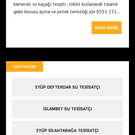
kameralı su kaçağı tespiti , robot kullanarak tıkanık
gider borusu açma ve petek temizliği için 0551 231…
READ MORE
SON YAZILAR
EYÜP DEFTERDAR SU TESISATÇI
İSLAMBEY SU TESISATÇI
EYÜP SILAHTARAĞA TESISATÇI