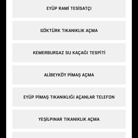
EYÜP RAMI TESISATÇI
GÖKTÜRK TIKANIKLIK AÇMA
KEMERBURGAZ SU KAÇAĞI TESPITI
ALIBEYKÖY PIMAŞ AÇMA
EYÜP PIMAŞ TIKANIKLIĞI AÇANLAR TELEFON
YEŞILPINAR TIKANIKLIK AÇMA