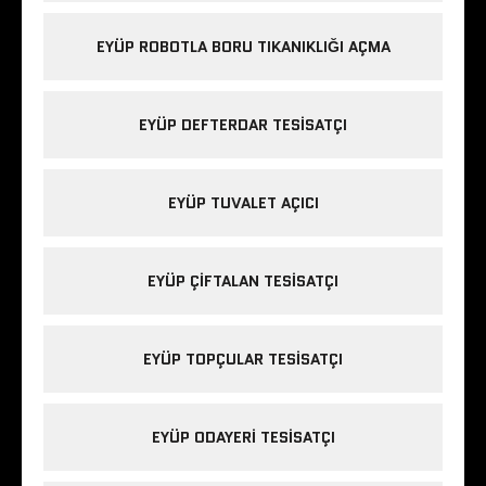
EYÜP ROBOTLA BORU TIKANIKLIĞI AÇMA
EYÜP DEFTERDAR TESISATÇI
EYÜP TUVALET AÇICI
EYÜP ÇIFTALAN TESISATÇI
EYÜP TOPÇULAR TESISATÇI
EYÜP ODAYERI TESISATÇI