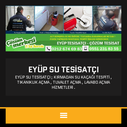
EYÜP SU TESISATÇI
EYÜP SU TESISATÇI ; KIRMADAN SU KAÇAĞI TESPITI ,
TIKANIKLIK AÇMA , TUVALET AÇMA , LAVABO AÇMA
HIZMETLERI .