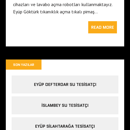
cihazları ve lavabo açma robotları kullanmaktayız.
Eyüp Göktürk tıkanıklık açma tıkalı pimaş…
READ MORE
SON YAZILAR
EYÜP DEFTERDAR SU TESISATÇI
İSLAMBEY SU TESISATÇI
EYÜP SILAHTARAĞA TESISATÇI