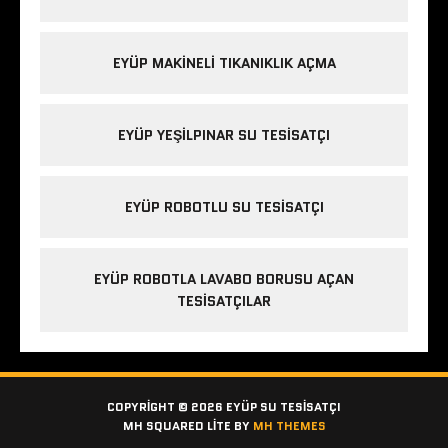
EYÜP MAKINELI TIKANIKLIK AÇMA
EYÜP YEŞILPINAR SU TESISATÇI
EYÜP ROBOTLU SU TESISATÇI
EYÜP ROBOTLA LAVABO BORUSU AÇAN
TESISATÇILAR
COPYRIGHT © 2026 EYÜP SU TESISATÇI
MH SQUARED LITE BY
MH THEMES