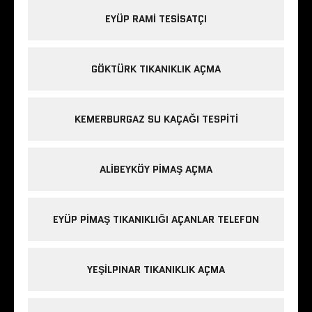
EYÜP RAMI TESISATÇI
GÖKTÜRK TIKANIKLIK AÇMA
KEMERBURGAZ SU KAÇAĞI TESPITI
ALIBEYKÖY PIMAŞ AÇMA
EYÜP PIMAŞ TIKANIKLIĞI AÇANLAR TELEFON
YEŞILPINAR TIKANIKLIK AÇMA