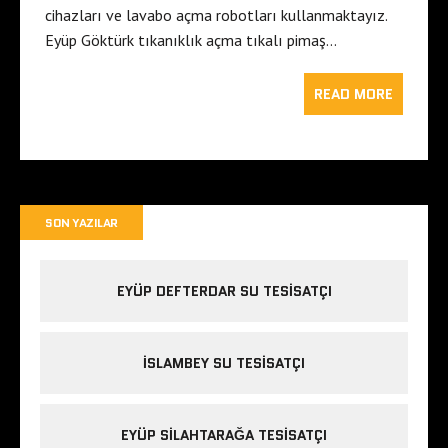
cihazları ve lavabo açma robotları kullanmaktayız.
Eyüp Göktürk tıkanıklık açma tıkalı pimaş…
READ MORE
SON YAZILAR
EYÜP DEFTERDAR SU TESISATÇI
İSLAMBEY SU TESISATÇI
EYÜP SILAHTARAĞA TESISATÇI