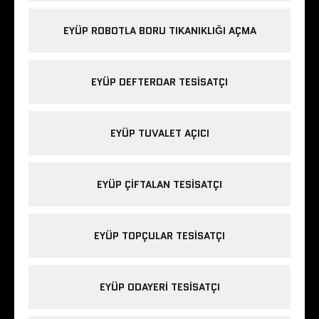
EYÜP ROBOTLA BORU TIKANIKLIĞI AÇMA
EYÜP DEFTERDAR TESISATÇI
EYÜP TUVALET AÇICI
EYÜP ÇIFTALAN TESISATÇI
EYÜP TOPÇULAR TESISATÇI
EYÜP ODAYERI TESISATÇI