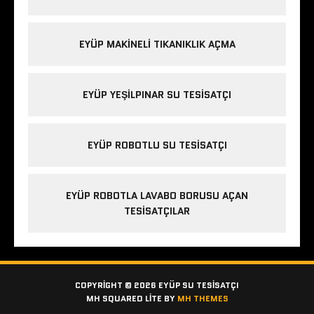
EYÜP MAKINELI TIKANIKLIK AÇMA
EYÜP YEŞILPINAR SU TESISATÇI
EYÜP ROBOTLU SU TESISATÇI
EYÜP ROBOTLA LAVABO BORUSU AÇAN
TESISATÇILAR
COPYRIGHT © 2026 EYÜP SU TESISATÇI
MH SQUARED LITE BY
MH THEMES