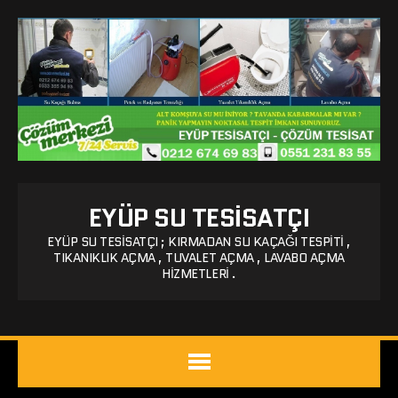
EYÜP SU TESISATÇI
EYÜP SU TESISATÇI ; KIRMADAN SU KAÇAĞI TESPITI ,
TIKANIKLIK AÇMA , TUVALET AÇMA , LAVABO AÇMA
HIZMETLERI .