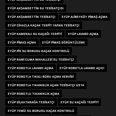
EYÜP AKŞAMSETTIN SU TESISATÇISI
EYÜP AKŞAMSETTIN TESISATÇI
EYÜP ALIBEYKÖY PIMAŞ AÇMA
EYÜP CIHAZLA KAÇAK TESPIT YAPAN TESISATÇI
EYÜP KAMERALI SU KAÇAĞI TESPITI
EYÜP LAVABO AÇMA
EYÜP PIMAŞ AÇMA
EYÜP PIMAŞ GÖRÜNTÜLEME
EYÜP PIS SU BORUSU KAÇAK KONTROLÜ
EYÜP RAMI CUMA MAHALLESI SU TESISATÇI
EYÜP ROBOTLA LAVABO AÇMA
EYÜP ROBOTLA LAVABO AÇICI
EYÜP ROBOTLA TIKALI BORU AÇMA SERVISI
EYÜP ROBOTLA TIKANIKLIK AÇAN TESISATÇI USTA
EYÜP ROBOTLU TIKANIKLIK AÇMA
EYÜP SILAHTARAĞA TESISATÇI
EYÜP SU KAÇAĞI TESPITI
EYÜP TEMIZ SU BORUSU KAÇAK KONTROLÜ