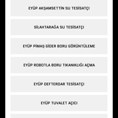
EYÜP AKŞAMSETTIN SU TESISATÇI
SILAHTARAĞA SU TESISATÇI
EYÜP PIMAŞ GIDER BORU GÖRÜNTÜLEME
EYÜP ROBOTLA BORU TIKANIKLIĞI AÇMA
EYÜP DEFTERDAR TESISATÇI
EYÜP TUVALET AÇICI