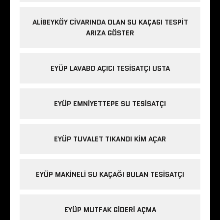
ALIBEYKÖY CIVARINDA OLAN SU KAÇAGI TESPIT
ARIZA GÖSTER
EYÜP LAVABO AÇICI TESISATÇI USTA
EYÜP EMNIYETTEPE SU TESISATÇI
EYÜP TUVALET TIKANDI KIM AÇAR
EYÜP MAKINELI SU KAÇAĞI BULAN TESISATÇI
EYÜP MUTFAK GIDERI AÇMA