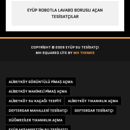
EYÜP ROBOTLA LAVABO BORUSU AÇAN
TESISATÇILAR
COPYRIGHT © 2026 EYÜP SU TESISATÇI
MH SQUARED LITE BY
MH THEMES
Etiketler
ALIBEYKÖY GÖRÜNTÜLÜ PIMAŞ AÇMA
ALIBEYKÖY MAKINELI PIMAŞ AÇMA
ALIBEYKÖY SU KAÇAĞI TESPITI
ALIBEYKÖY TIKANIKLIK AÇMA
DEFTERDAR MAHALLESI TESISATÇI
DEFTERDAR TESISATÇI
DÜĞMECILER TIKANIKLIK AÇMA
EYÜP AKŞAMSETTIN SU TESISATÇI