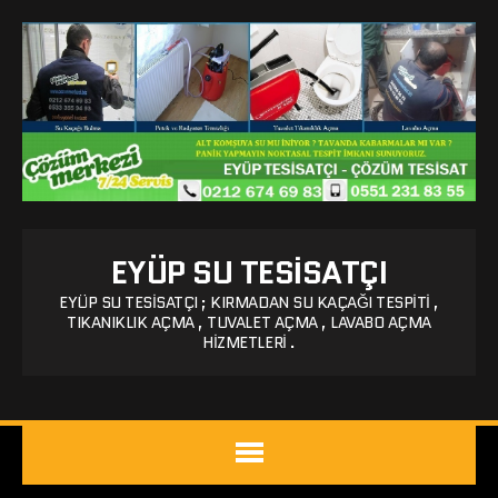
EYÜP SU TESISATÇI
EYÜP SU TESISATÇI ; KIRMADAN SU KAÇAĞI TESPITI ,
TIKANIKLIK AÇMA , TUVALET AÇMA , LAVABO AÇMA
HIZMETLERI .