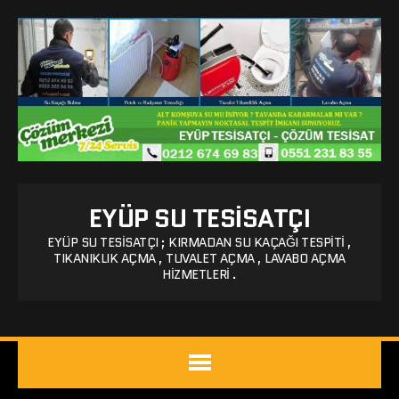
EYÜP SU TESISATÇI
EYÜP SU TESISATÇI ; KIRMADAN SU KAÇAĞI TESPITI ,
TIKANIKLIK AÇMA , TUVALET AÇMA , LAVABO AÇMA
HIZMETLERI .