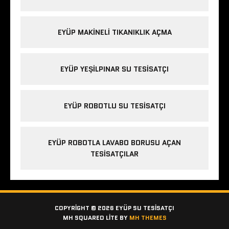
EYÜP MAKINELI TIKANIKLIK AÇMA
EYÜP YEŞILPINAR SU TESISATÇI
EYÜP ROBOTLU SU TESISATÇI
EYÜP ROBOTLA LAVABO BORUSU AÇAN
TESISATÇILAR
COPYRIGHT © 2026 EYÜP SU TESISATÇI
MH SQUARED LITE BY
MH THEMES