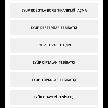
EYÜP ROBOTLA BORU TIKANIKLIĞI AÇMA
EYÜP DEFTERDAR TESISATÇI
EYÜP TUVALET AÇICI
EYÜP ÇIFTALAN TESISATÇI
EYÜP TOPÇULAR TESISATÇI
EYÜP ODAYERI TESISATÇI