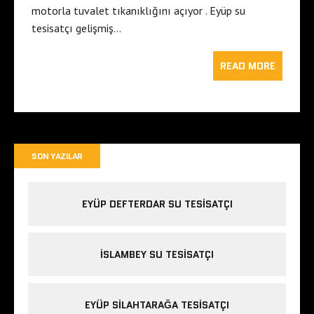
motorla tuvalet tıkanıklığını açıyor . Eyüp su
tesisatçı gelişmiş…
READ MORE
SON YAZILAR
EYÜP DEFTERDAR SU TESISATÇI
İSLAMBEY SU TESISATÇI
EYÜP SILAHTARAĞA TESISATÇI