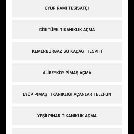
EYÜP RAMI TESISATÇI
GÖKTÜRK TIKANIKLIK AÇMA
KEMERBURGAZ SU KAÇAĞI TESPITI
ALIBEYKÖY PIMAŞ AÇMA
EYÜP PIMAŞ TIKANIKLIĞI AÇANLAR TELEFON
YEŞILPINAR TIKANIKLIK AÇMA