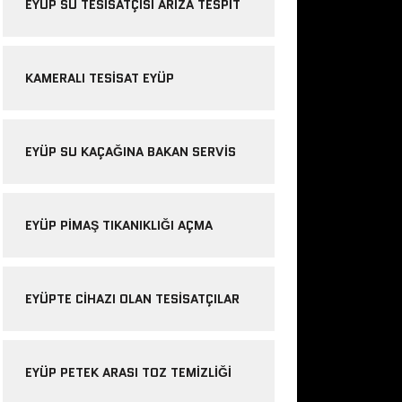
EYÜP SU TESISATÇISI ARIZA TESPIT
KAMERALI TESISAT EYÜP
EYÜP SU KAÇAĞINA BAKAN SERVIS
EYÜP PIMAŞ TIKANIKLIĞI AÇMA
EYÜPTE CIHAZI OLAN TESISATÇILAR
EYÜP PETEK ARASI TOZ TEMIZLIĞI