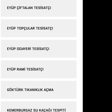
EYÜP ÇIFTALAN TESISATÇI
EYÜP TOPÇULAR TESISATÇI
EYÜP ODAYERI TESISATÇI
EYÜP RAMI TESISATÇI
GÖKTÜRK TIKANIKLIK AÇMA
KEMERBURGAZ SU KAÇAĞI TESPITI