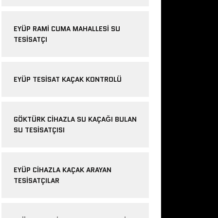
EYÜP RAMI CUMA MAHALLESI SU
TESISATÇI
EYÜP TESISAT KAÇAK KONTROLÜ
GÖKTÜRK CIHAZLA SU KAÇAĞI BULAN
SU TESISATÇISI
EYÜP CIHAZLA KAÇAK ARAYAN
TESISATÇILAR