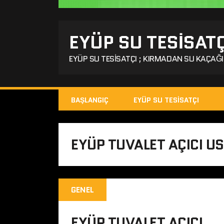
EYÜP SU TESISATÇ
EYÜP SU TESISATÇI ; KIRMADAN SU KAÇAĞI 
BAŞLANGIÇ
EYÜP SU TESISATÇI
EYÜP TUVALET AÇICI U
GENEL
EYÜP TUVALET AÇICI