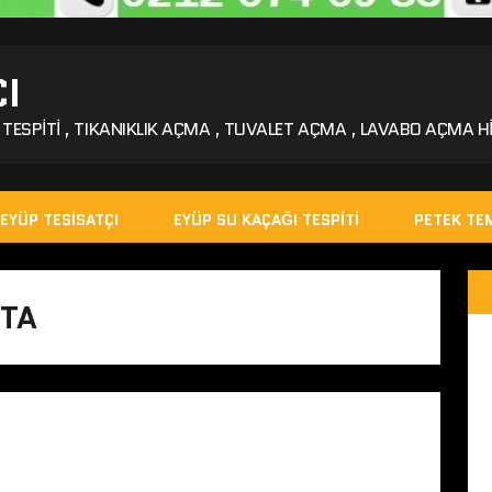
I
TESPITI , TIKANIKLIK AÇMA , TUVALET AÇMA , LAVABO AÇMA HI
EYÜP TESISATÇI
EYÜP SU KAÇAĞI TESPITI
PETEK TEM
STA