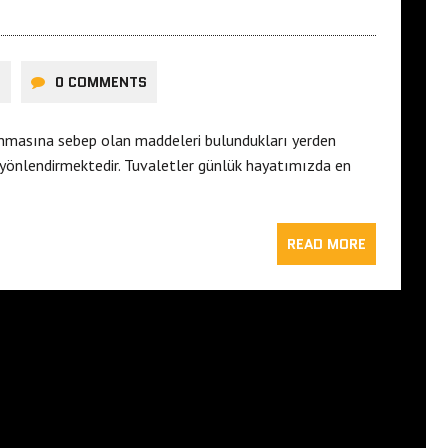
I
0 COMMENTS
anmasına sebep olan maddeleri bulundukları yerden
e yönlendirmektedir. Tuvaletler günlük hayatımızda en
READ MORE