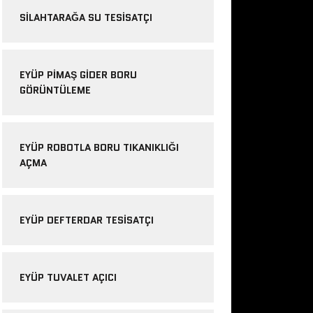
SILAHTARAĞA SU TESISATÇI
EYÜP PIMAŞ GIDER BORU
GÖRÜNTÜLEME
EYÜP ROBOTLA BORU TIKANIKLIĞI
AÇMA
EYÜP DEFTERDAR TESISATÇI
EYÜP TUVALET AÇICI