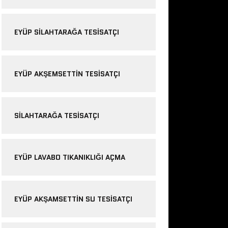
EYÜP SILAHTARAĞA TESISATÇI
EYÜP AKŞEMSETTIN TESISATÇI
SILAHTARAĞA TESISATÇI
EYÜP LAVABO TIKANIKLIĞI AÇMA
EYÜP AKŞAMSETTIN SU TESISATÇI