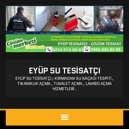
EYÜP SU TESISATÇI
EYÜP SU TESISATÇI ; KIRMADAN SU KAÇAĞI TESPITI ,
TIKANIKLIK AÇMA , TUVALET AÇMA , LAVABO AÇMA
HIZMETLERI .