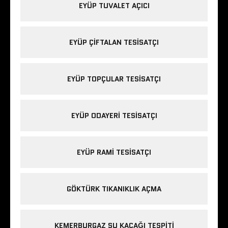
EYÜP TUVALET AÇICI
EYÜP ÇIFTALAN TESISATÇI
EYÜP TOPÇULAR TESISATÇI
EYÜP ODAYERI TESISATÇI
EYÜP RAMI TESISATÇI
GÖKTÜRK TIKANIKLIK AÇMA
KEMERBURGAZ SU KAÇAĞI TESPITI