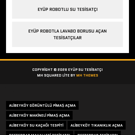
EYÜP ROBOTLU SU TESISATÇI
EYÜP ROBOTLA LAVABO BORUSU AÇAN
TESISATÇILAR
COPYRIGHT © 2026 EYÜP SU TESISATÇI
MH SQUARED LITE BY
MH THEMES
Etiketler
ALIBEYKÖY GÖRÜNTÜLÜ PIMAŞ AÇMA
ALIBEYKÖY MAKINELI PIMAŞ AÇMA
ALIBEYKÖY SU KAÇAĞI TESPITI
ALIBEYKÖY TIKANIKLIK AÇMA