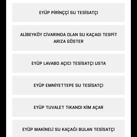
EYÜP PIRINÇÇI SU TESISATÇI
ALIBEYKÖY CIVARINDA OLAN SU KAÇAGI TESPIT
ARIZA GÖSTER
EYÜP LAVABO AÇICI TESISATÇI USTA
EYÜP EMNIYETTEPE SU TESISATÇI
EYÜP TUVALET TIKANDI KIM AÇAR
EYÜP MAKINELI SU KAÇAĞI BULAN TESISATÇI