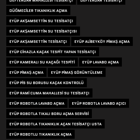
DEFTERDAR MAHALLESI TESISATÇI
DEFTERDAR TESISATÇI
DÜĞMECILER TIKANIKLIK AÇMA
EYÜP AKŞAMSETTIN SU TESISATÇI
EYÜP AKŞAMSETTIN SU TESISATÇISI
EYÜP AKŞAMSETTIN TESISATÇI
EYÜP ALIBEYKÖY PIMAŞ AÇMA
EYÜP CIHAZLA KAÇAK TESPIT YAPAN TESISATÇI
EYÜP KAMERALI SU KAÇAĞI TESPITI
EYÜP LAVABO AÇMA
EYÜP PIMAŞ AÇMA
EYÜP PIMAŞ GÖRÜNTÜLEME
EYÜP PIS SU BORUSU KAÇAK KONTROLÜ
EYÜP RAMI CUMA MAHALLESI SU TESISATÇI
EYÜP ROBOTLA LAVABO AÇMA
EYÜP ROBOTLA LAVABO AÇICI
EYÜP ROBOTLA TIKALI BORU AÇMA SERVISI
EYÜP ROBOTLA TIKANIKLIK AÇAN TESISATÇI USTA
EYÜP ROBOTLU TIKANIKLIK AÇMA