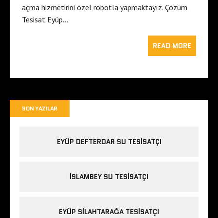
açma hizmetirini özel robotla yapmaktayız. Çözüm
Tesisat Eyüp…
READ MORE
SON YAZILAR
EYÜP DEFTERDAR SU TESISATÇI
İSLAMBEY SU TESISATÇI
EYÜP SILAHTARAĞA TESISATÇI