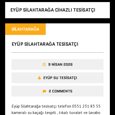
EYÜP SILAHTARAĞA CIHAZLI TESISATÇI
SILAHTARAĞA
EYÜP SILAHTARAĞA TESISATÇI
9 NISAN 2026
EYÜP SU TESISATÇI
2 COMMENTS
Eyüp Silahtarağa tesisatçı telefon 0551 231 83 55
kameralı su kaçağı tespiti , tıkalı tuvalet ve lavabo