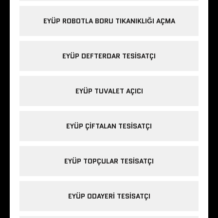
EYÜP ROBOTLA BORU TIKANIKLIĞI AÇMA
EYÜP DEFTERDAR TESISATÇI
EYÜP TUVALET AÇICI
EYÜP ÇIFTALAN TESISATÇI
EYÜP TOPÇULAR TESISATÇI
EYÜP ODAYERI TESISATÇI