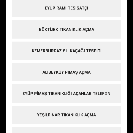
EYÜP RAMI TESISATÇI
GÖKTÜRK TIKANIKLIK AÇMA
KEMERBURGAZ SU KAÇAĞI TESPITI
ALIBEYKÖY PIMAŞ AÇMA
EYÜP PIMAŞ TIKANIKLIĞI AÇANLAR TELEFON
YEŞILPINAR TIKANIKLIK AÇMA