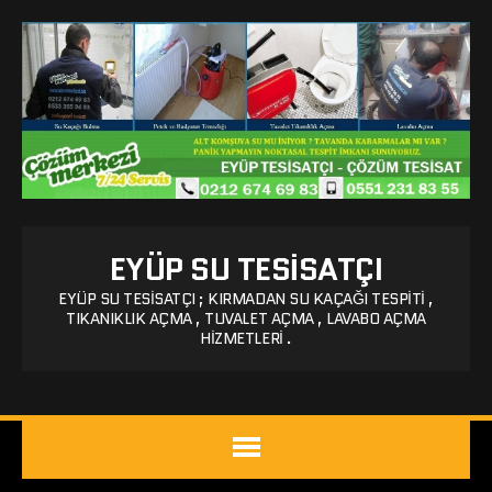
EYÜP SU TESISATÇI
EYÜP SU TESISATÇI ; KIRMADAN SU KAÇAĞI TESPITI ,
TIKANIKLIK AÇMA , TUVALET AÇMA , LAVABO AÇMA
HIZMETLERI .