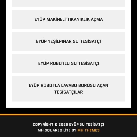
EYÜP MAKINELI TIKANIKLIK AÇMA
EYÜP YEŞILPINAR SU TESISATÇI
EYÜP ROBOTLU SU TESISATÇI
EYÜP ROBOTLA LAVABO BORUSU AÇAN
TESISATÇILAR
COPYRIGHT © 2026 EYÜP SU TESISATÇI
MH SQUARED LITE BY
MH THEMES