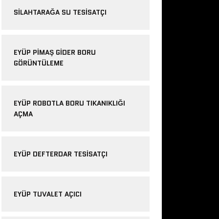
SILAHTARAĞA SU TESISATÇI
EYÜP PIMAŞ GIDER BORU
GÖRÜNTÜLEME
EYÜP ROBOTLA BORU TIKANIKLIĞI
AÇMA
EYÜP DEFTERDAR TESISATÇI
EYÜP TUVALET AÇICI