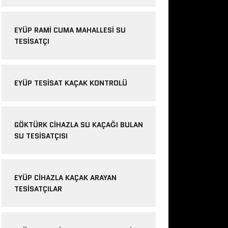
EYÜP RAMI CUMA MAHALLESI SU
TESISATÇI
EYÜP TESISAT KAÇAK KONTROLÜ
GÖKTÜRK CIHAZLA SU KAÇAĞI BULAN
SU TESISATÇISI
EYÜP CIHAZLA KAÇAK ARAYAN
TESISATÇILAR