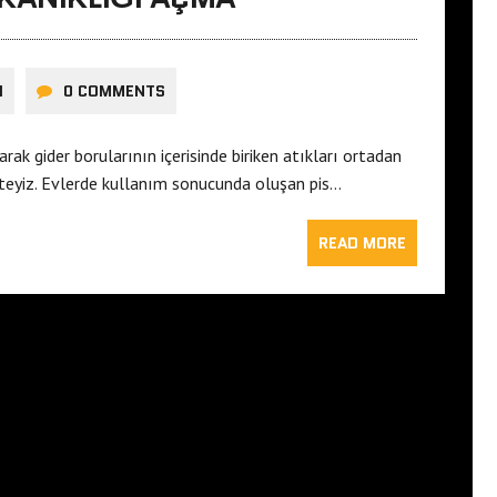
I
0 COMMENTS
ak gider borularının içerisinde biriken atıkları ortadan
kteyiz. Evlerde kullanım sonucunda oluşan pis…
READ MORE