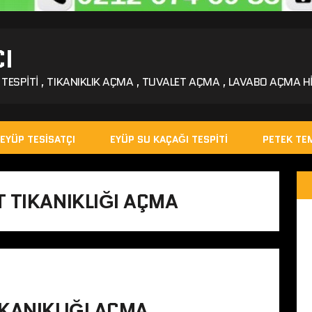
I
TESPITI , TIKANIKLIK AÇMA , TUVALET AÇMA , LAVABO AÇMA HI
EYÜP TESISATÇI
EYÜP SU KAÇAĞI TESPITI
PETEK TEM
 TIKANIKLIĞI AÇMA
KANIKLIĞI AÇMA