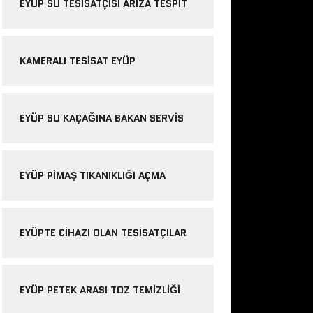
EYÜP SU TESISATÇISI ARIZA TESPIT
KAMERALI TESISAT EYÜP
EYÜP SU KAÇAĞINA BAKAN SERVIS
EYÜP PIMAŞ TIKANIKLIĞI AÇMA
EYÜPTE CIHAZI OLAN TESISATÇILAR
EYÜP PETEK ARASI TOZ TEMIZLIĞI