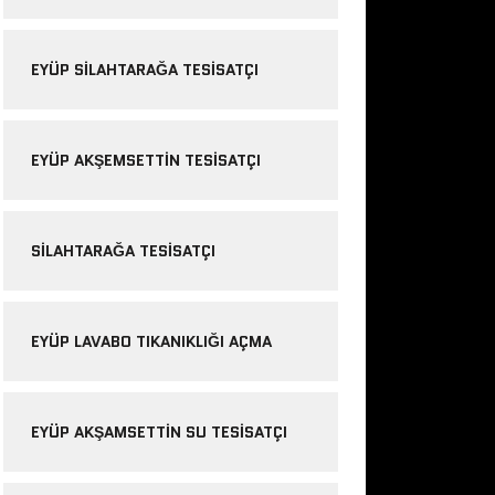
EYÜP SILAHTARAĞA TESISATÇI
EYÜP AKŞEMSETTIN TESISATÇI
SILAHTARAĞA TESISATÇI
EYÜP LAVABO TIKANIKLIĞI AÇMA
EYÜP AKŞAMSETTIN SU TESISATÇI