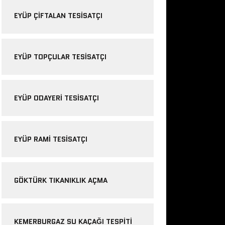
EYÜP ÇIFTALAN TESISATÇI
EYÜP TOPÇULAR TESISATÇI
EYÜP ODAYERI TESISATÇI
EYÜP RAMI TESISATÇI
GÖKTÜRK TIKANIKLIK AÇMA
KEMERBURGAZ SU KAÇAĞI TESPITI