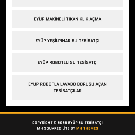
EYÜP MAKINELI TIKANIKLIK AÇMA
EYÜP YEŞILPINAR SU TESISATÇI
EYÜP ROBOTLU SU TESISATÇI
EYÜP ROBOTLA LAVABO BORUSU AÇAN
TESISATÇILAR
COPYRIGHT © 2026 EYÜP SU TESISATÇI
MH SQUARED LITE BY
MH THEMES