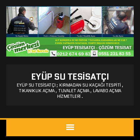
EYÜP SU TESISATÇI
EYÜP SU TESISATÇI ; KIRMADAN SU KAÇAĞI TESPITI ,
TIKANIKLIK AÇMA , TUVALET AÇMA , LAVABO AÇMA
HIZMETLERI .