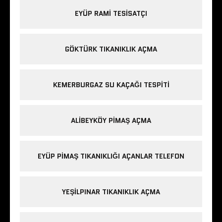
EYÜP RAMI TESISATÇI
GÖKTÜRK TIKANIKLIK AÇMA
KEMERBURGAZ SU KAÇAĞI TESPITI
ALIBEYKÖY PIMAŞ AÇMA
EYÜP PIMAŞ TIKANIKLIĞI AÇANLAR TELEFON
YEŞILPINAR TIKANIKLIK AÇMA