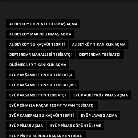
Etiketler
ALIBEYKÖY GÖRÜNTÜLÜ PIMAŞ AÇMA
ALIBEYKÖY MAKINELI PIMAŞ AÇMA
ALIBEYKÖY SU KAÇAĞI TESPITI
ALIBEYKÖY TIKANIKLIK AÇMA
DEFTERDAR MAHALLESI TESISATÇI
DEFTERDAR TESISATÇI
DÜĞMECILER TIKANIKLIK AÇMA
EYÜP AKŞAMSETTIN SU TESISATÇI
EYÜP AKŞAMSETTIN SU TESISATÇISI
EYÜP AKŞAMSETTIN TESISATÇI
EYÜP ALIBEYKÖY PIMAŞ AÇMA
EYÜP CIHAZLA KAÇAK TESPIT YAPAN TESISATÇI
EYÜP KAMERALI SU KAÇAĞI TESPITI
EYÜP LAVABO AÇMA
EYÜP PIMAŞ AÇMA
EYÜP PIMAŞ GÖRÜNTÜLEME
EYÜP PIS SU BORUSU KAÇAK KONTROLÜ