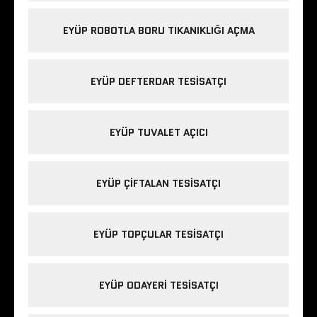
EYÜP ROBOTLA BORU TIKANIKLIĞI AÇMA
EYÜP DEFTERDAR TESISATÇI
EYÜP TUVALET AÇICI
EYÜP ÇIFTALAN TESISATÇI
EYÜP TOPÇULAR TESISATÇI
EYÜP ODAYERI TESISATÇI