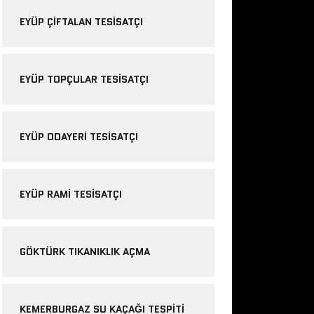
EYÜP ÇIFTALAN TESISATÇI
EYÜP TOPÇULAR TESISATÇI
EYÜP ODAYERI TESISATÇI
EYÜP RAMI TESISATÇI
GÖKTÜRK TIKANIKLIK AÇMA
KEMERBURGAZ SU KAÇAĞI TESPITI