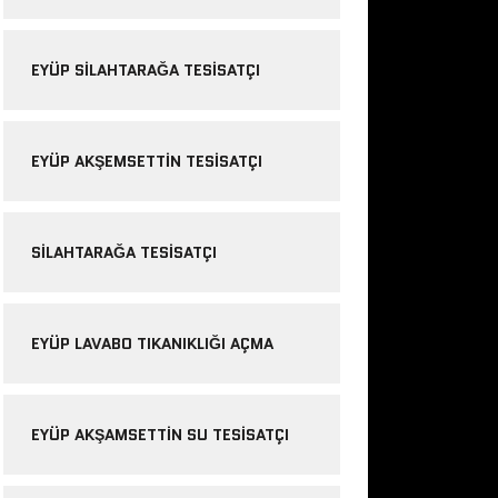
EYÜP SILAHTARAĞA TESISATÇI
EYÜP AKŞEMSETTIN TESISATÇI
SILAHTARAĞA TESISATÇI
EYÜP LAVABO TIKANIKLIĞI AÇMA
EYÜP AKŞAMSETTIN SU TESISATÇI