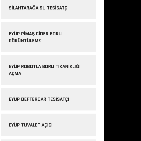
SILAHTARAĞA SU TESISATÇI
EYÜP PIMAŞ GIDER BORU
GÖRÜNTÜLEME
EYÜP ROBOTLA BORU TIKANIKLIĞI
AÇMA
EYÜP DEFTERDAR TESISATÇI
EYÜP TUVALET AÇICI