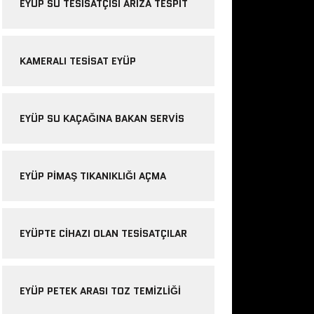
EYÜP SU TESISATÇISI ARIZA TESPIT
KAMERALI TESISAT EYÜP
EYÜP SU KAÇAĞINA BAKAN SERVIS
EYÜP PIMAŞ TIKANIKLIĞI AÇMA
EYÜPTE CIHAZI OLAN TESISATÇILAR
EYÜP PETEK ARASI TOZ TEMIZLIĞI