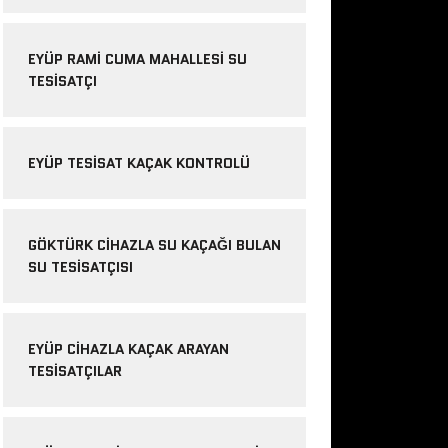
EYÜP RAMI CUMA MAHALLESI SU
TESISATÇI
EYÜP TESISAT KAÇAK KONTROLÜ
GÖKTÜRK CIHAZLA SU KAÇAĞI BULAN
SU TESISATÇISI
EYÜP CIHAZLA KAÇAK ARAYAN
TESISATÇILAR