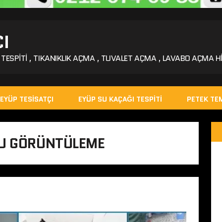
I
TESPITI , TIKANIKLIK AÇMA , TUVALET AÇMA , LAVABO AÇMA HI
EYÜP TESISATÇI
EYÜP SU KAÇAĞI TESPITI
PETEK TEM
RU GÖRÜNTÜLEME