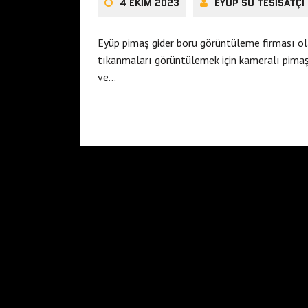
4 EKIM 2023
EYÜP SU TESISATÇI
Eyüp pimaş gider boru görüntüleme firması ol
tıkanmaları görüntülemek için kameralı pimaş 
ve…