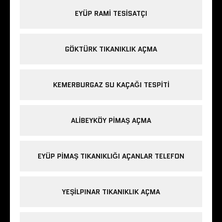
EYÜP RAMI TESISATÇI
GÖKTÜRK TIKANIKLIK AÇMA
KEMERBURGAZ SU KAÇAĞI TESPITI
ALIBEYKÖY PIMAŞ AÇMA
EYÜP PIMAŞ TIKANIKLIĞI AÇANLAR TELEFON
YEŞILPINAR TIKANIKLIK AÇMA