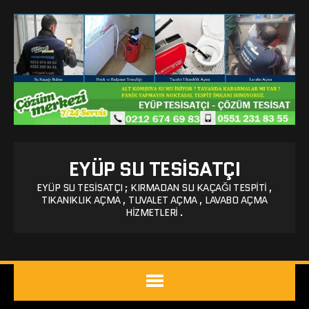
EYÜP SU TESISATÇI
EYÜP SU TESISATÇI ; KIRMADAN SU KAÇAĞI TESPITI ,
TIKANIKLIK AÇMA , TUVALET AÇMA , LAVABO AÇMA
HIZMETLERI .