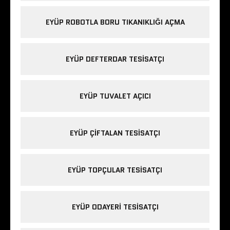
EYÜP ROBOTLA BORU TIKANIKLIĞI AÇMA
EYÜP DEFTERDAR TESISATÇI
EYÜP TUVALET AÇICI
EYÜP ÇIFTALAN TESISATÇI
EYÜP TOPÇULAR TESISATÇI
EYÜP ODAYERI TESISATÇI