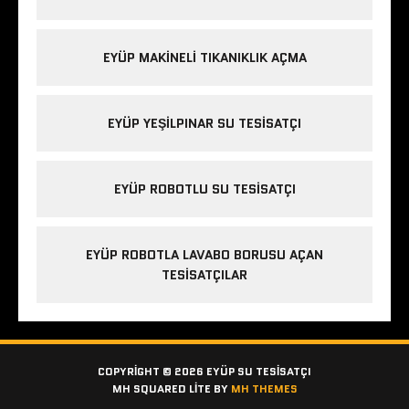
EYÜP MAKINELI TIKANIKLIK AÇMA
EYÜP YEŞILPINAR SU TESISATÇI
EYÜP ROBOTLU SU TESISATÇI
EYÜP ROBOTLA LAVABO BORUSU AÇAN
TESISATÇILAR
COPYRIGHT © 2026 EYÜP SU TESISATÇI
MH SQUARED LITE BY
MH THEMES