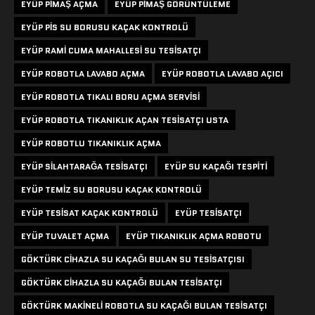
EYÜP PIMAŞ AÇMA
EYÜP PIMAŞ GÖRÜNTÜLEME
EYÜP PIS SU BORUSU KAÇAK KONTROLÜ
EYÜP RAMI CUMA MAHALLESI SU TESISATÇI
EYÜP ROBOTLA LAVABO AÇMA
EYÜP ROBOTLA LAVABO AÇICI
EYÜP ROBOTLA TIKALI BORU AÇMA SERVISI
EYÜP ROBOTLA TIKANIKLIK AÇAN TESISATÇI USTA
EYÜP ROBOTLU TIKANIKLIK AÇMA
EYÜP SILAHTARAĞA TESISATÇI
EYÜP SU KAÇAĞI TESPITI
EYÜP TEMIZ SU BORUSU KAÇAK KONTROLÜ
EYÜP TESISAT KAÇAK KONTROLÜ
EYÜP TESISATÇI
EYÜP TUVALET AÇMA
EYÜP TIKANIKLIK AÇMA ROBOTU
GÖKTÜRK CIHAZLA SU KAÇAĞI BULAN SU TESISATÇISI
GÖKTÜRK CIHAZLA SU KAÇAĞI BULAN TESISATÇI
GÖKTÜRK MAKINELI ROBOTLA SU KAÇAĞI BULAN TESISATÇI