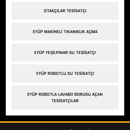
OTAKÇILAR TESISATÇI
EYÜP MAKINELI TIKANIKLIK AÇMA
EYÜP YEŞILPINAR SU TESISATÇI
EYÜP ROBOTLU SU TESISATÇI
EYÜP ROBOTLA LAVABO BORUSU AÇAN
TESISATÇILAR