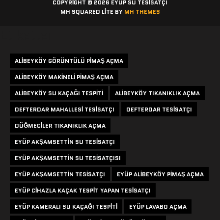
COPYRIGHT © 2026 EYÜP SU TESISATÇI
MH SQUARED LITE BY
MH THEMES
Etiketler
ALIBEYKÖY GÖRÜNTÜLÜ PIMAŞ AÇMA
ALIBEYKÖY MAKINELI PIMAŞ AÇMA
ALIBEYKÖY SU KAÇAĞI TESPITI
ALIBEYKÖY TIKANIKLIK AÇMA
DEFTERDAR MAHALLESI TESISATÇI
DEFTERDAR TESISATÇI
DÜĞMECILER TIKANIKLIK AÇMA
EYÜP AKŞAMSETTIN SU TESISATÇI
EYÜP AKŞAMSETTIN SU TESISATÇISI
EYÜP AKŞAMSETTIN TESISATÇI
EYÜP ALIBEYKÖY PIMAŞ AÇMA
EYÜP CIHAZLA KAÇAK TESPIT YAPAN TESISATÇI
EYÜP KAMERALI SU KAÇAĞI TESPITI
EYÜP LAVABO AÇMA