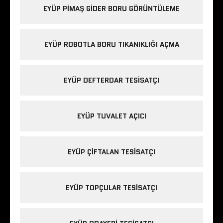
EYÜP PIMAŞ GIDER BORU GÖRÜNTÜLEME
EYÜP ROBOTLA BORU TIKANIKLIĞI AÇMA
EYÜP DEFTERDAR TESISATÇI
EYÜP TUVALET AÇICI
EYÜP ÇIFTALAN TESISATÇI
EYÜP TOPÇULAR TESISATÇI