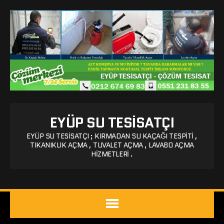
EYÜP SU TESISATÇI
EYÜP SU TESISATÇI ; KIRMADAN SU KAÇAĞI TESPITI ,
TIKANIKLIK AÇMA , TUVALET AÇMA , LAVABO AÇMA
HIZMETLERI .