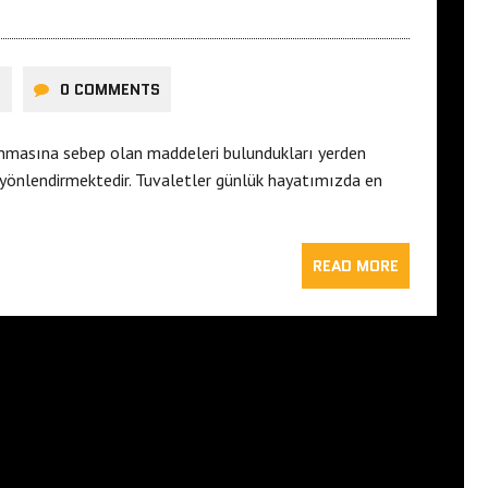
I
0 COMMENTS
anmasına sebep olan maddeleri bulundukları yerden
e yönlendirmektedir. Tuvaletler günlük hayatımızda en
READ MORE