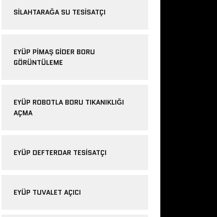
SILAHTARAĞA SU TESISATÇI
EYÜP PIMAŞ GIDER BORU
GÖRÜNTÜLEME
EYÜP ROBOTLA BORU TIKANIKLIĞI
AÇMA
EYÜP DEFTERDAR TESISATÇI
EYÜP TUVALET AÇICI