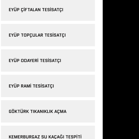
EYÜP ÇIFTALAN TESISATÇI
EYÜP TOPÇULAR TESISATÇI
EYÜP ODAYERI TESISATÇI
EYÜP RAMI TESISATÇI
GÖKTÜRK TIKANIKLIK AÇMA
KEMERBURGAZ SU KAÇAĞI TESPITI