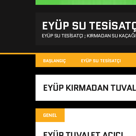
EYÜP SU TESISATÇ
EYÜP SU TESISATÇI ; KIRMADAN SU KAÇAĞI 
BAŞLANGIÇ
EYÜP SU TESISATÇI
EYÜP KIRMADAN TUVALE
GENEL
EYÜP TUVALET AÇICI