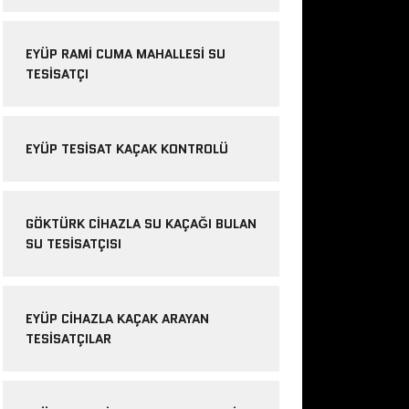
EYÜP RAMI CUMA MAHALLESI SU
TESISATÇI
EYÜP TESISAT KAÇAK KONTROLÜ
GÖKTÜRK CIHAZLA SU KAÇAĞI BULAN
SU TESISATÇISI
EYÜP CIHAZLA KAÇAK ARAYAN
TESISATÇILAR