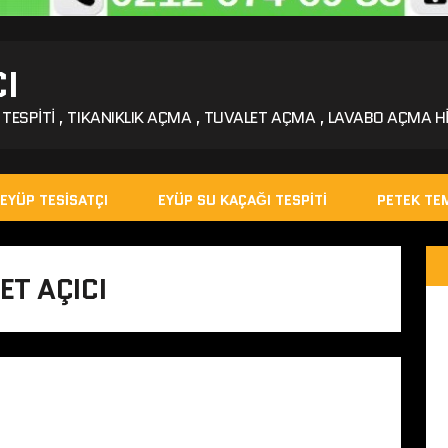
I
TESPITI , TIKANIKLIK AÇMA , TUVALET AÇMA , LAVABO AÇMA HI
EYÜP TESISATÇI
EYÜP SU KAÇAĞI TESPITI
PETEK TEM
T AÇICI