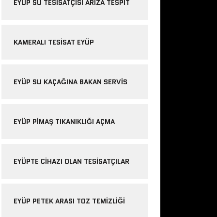
EYÜP SU TESISATÇISI ARIZA TESPIT
KAMERALI TESISAT EYÜP
EYÜP SU KAÇAĞINA BAKAN SERVIS
EYÜP PIMAŞ TIKANIKLIĞI AÇMA
EYÜPTE CIHAZI OLAN TESISATÇILAR
EYÜP PETEK ARASI TOZ TEMIZLIĞI