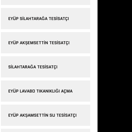
EYÜP SILAHTARAĞA TESISATÇI
EYÜP AKŞEMSETTIN TESISATÇI
SILAHTARAĞA TESISATÇI
EYÜP LAVABO TIKANIKLIĞI AÇMA
EYÜP AKŞAMSETTIN SU TESISATÇI