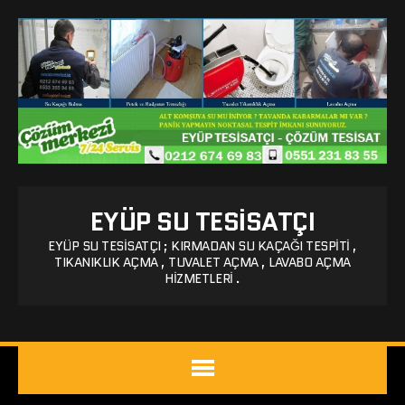
EYÜP SU TESISATÇI
EYÜP SU TESISATÇI ; KIRMADAN SU KAÇAĞI TESPITI ,
TIKANIKLIK AÇMA , TUVALET AÇMA , LAVABO AÇMA
HIZMETLERI .