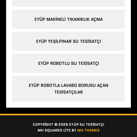
EYÜP MAKINELI TIKANIKLIK AÇMA
EYÜP YEŞILPINAR SU TESISATÇI
EYÜP ROBOTLU SU TESISATÇI
EYÜP ROBOTLA LAVABO BORUSU AÇAN
TESISATÇILAR
COPYRIGHT © 2026 EYÜP SU TESISATÇI
MH SQUARED LITE BY
MH THEMES