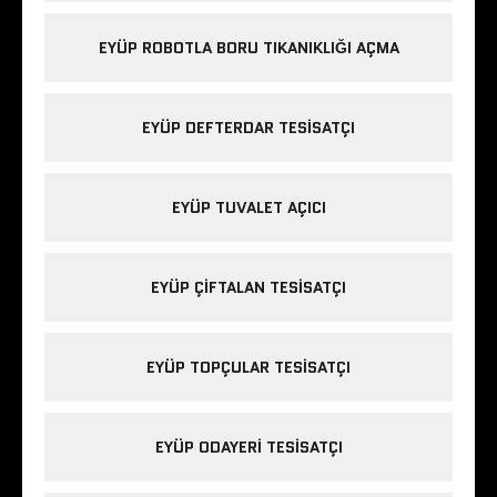
EYÜP ROBOTLA BORU TIKANIKLIĞI AÇMA
EYÜP DEFTERDAR TESISATÇI
EYÜP TUVALET AÇICI
EYÜP ÇIFTALAN TESISATÇI
EYÜP TOPÇULAR TESISATÇI
EYÜP ODAYERI TESISATÇI