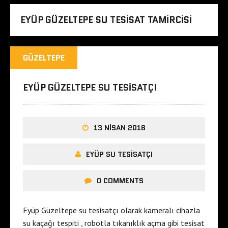
EYÜP GÜZELTEPE SU TESISAT TAMIRCISI
GÜZELTEPE
EYÜP GÜZELTEPE SU TESISATÇI
13 NISAN 2016
EYÜP SU TESISATÇI
0 COMMENTS
Eyüp Güzeltepe su tesisatçı olarak kameralı cihazla
su kaçağı tespiti , robotla tıkanıklık açma gibi tesisat