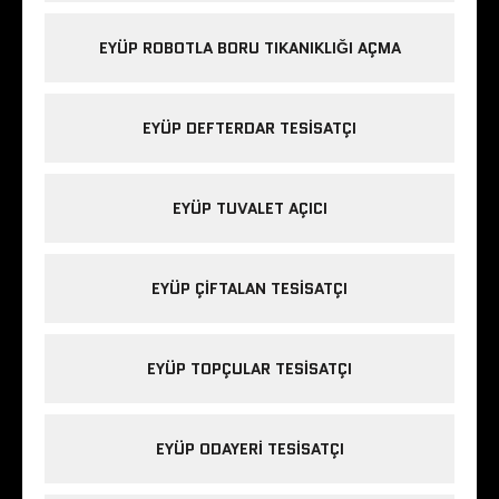
EYÜP ROBOTLA BORU TIKANIKLIĞI AÇMA
EYÜP DEFTERDAR TESISATÇI
EYÜP TUVALET AÇICI
EYÜP ÇIFTALAN TESISATÇI
EYÜP TOPÇULAR TESISATÇI
EYÜP ODAYERI TESISATÇI