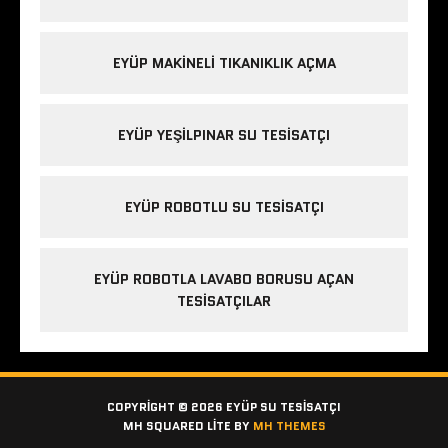
EYÜP MAKINELI TIKANIKLIK AÇMA
EYÜP YEŞILPINAR SU TESISATÇI
EYÜP ROBOTLU SU TESISATÇI
EYÜP ROBOTLA LAVABO BORUSU AÇAN
TESISATÇILAR
COPYRIGHT © 2026 EYÜP SU TESISATÇI
MH SQUARED LITE BY
MH THEMES