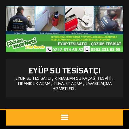
EYÜP SU TESISATÇI
EYÜP SU TESISATÇI ; KIRMADAN SU KAÇAĞI TESPITI ,
TIKANIKLIK AÇMA , TUVALET AÇMA , LAVABO AÇMA
HIZMETLERI .