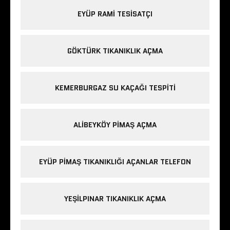
EYÜP RAMI TESISATÇI
GÖKTÜRK TIKANIKLIK AÇMA
KEMERBURGAZ SU KAÇAĞI TESPITI
ALIBEYKÖY PIMAŞ AÇMA
EYÜP PIMAŞ TIKANIKLIĞI AÇANLAR TELEFON
YEŞILPINAR TIKANIKLIK AÇMA