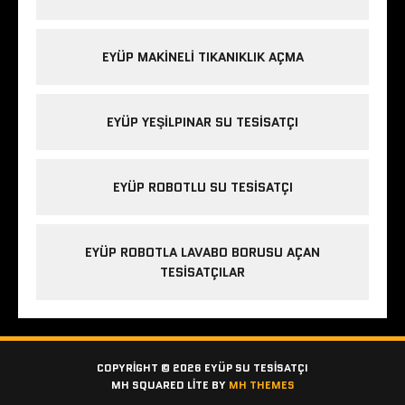
EYÜP MAKINELI TIKANIKLIK AÇMA
EYÜP YEŞILPINAR SU TESISATÇI
EYÜP ROBOTLU SU TESISATÇI
EYÜP ROBOTLA LAVABO BORUSU AÇAN
TESISATÇILAR
COPYRIGHT © 2026 EYÜP SU TESISATÇI
MH SQUARED LITE BY
MH THEMES