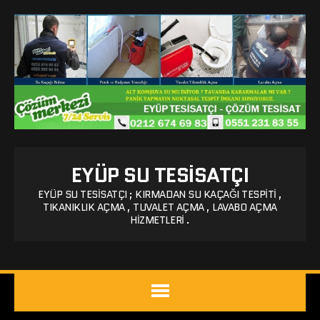
EYÜP SU TESISATÇI
EYÜP SU TESISATÇI ; KIRMADAN SU KAÇAĞI TESPITI ,
TIKANIKLIK AÇMA , TUVALET AÇMA , LAVABO AÇMA
HIZMETLERI .