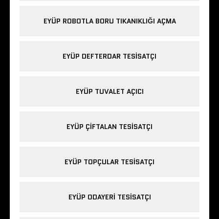
EYÜP ROBOTLA BORU TIKANIKLIĞI AÇMA
EYÜP DEFTERDAR TESISATÇI
EYÜP TUVALET AÇICI
EYÜP ÇIFTALAN TESISATÇI
EYÜP TOPÇULAR TESISATÇI
EYÜP ODAYERI TESISATÇI