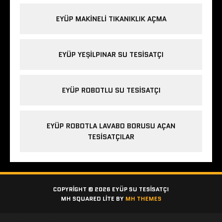
EYÜP MAKINELI TIKANIKLIK AÇMA
EYÜP YEŞILPINAR SU TESISATÇI
EYÜP ROBOTLU SU TESISATÇI
EYÜP ROBOTLA LAVABO BORUSU AÇAN
TESISATÇILAR
COPYRIGHT © 2026 EYÜP SU TESISATÇI
MH SQUARED LITE BY
MH THEMES