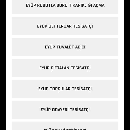
EYÜP ROBOTLA BORU TIKANIKLIĞI AÇMA
EYÜP DEFTERDAR TESISATÇI
EYÜP TUVALET AÇICI
EYÜP ÇIFTALAN TESISATÇI
EYÜP TOPÇULAR TESISATÇI
EYÜP ODAYERI TESISATÇI