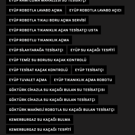
EYÜP RAMI CUMA MAHALLESI SU TESISATÇI
EYÜP ROBOTLA LAVABO AÇMA
EYÜP ROBOTLA LAVABO AÇICI
EYÜP ROBOTLA TIKALI BORU AÇMA SERVISI
EYÜP ROBOTLA TIKANIKLIK AÇAN TESISATÇI USTA
EYÜP ROBOTLU TIKANIKLIK AÇMA
EYÜP SILAHTARAĞA TESISATÇI
EYÜP SU KAÇAĞI TESPITI
EYÜP TEMIZ SU BORUSU KAÇAK KONTROLÜ
EYÜP TESISAT KAÇAK KONTROLÜ
EYÜP TESISATÇI
EYÜP TUVALET AÇMA
EYÜP TIKANIKLIK AÇMA ROBOTU
GÖKTÜRK CIHAZLA SU KAÇAĞI BULAN SU TESISATÇISI
GÖKTÜRK CIHAZLA SU KAÇAĞI BULAN TESISATÇI
GÖKTÜRK MAKINELI ROBOTLA SU KAÇAĞI BULAN TESISATÇI
KEMERBURGAZ SU KAÇAĞI BULMA
KEMERBURGAZ SU KAÇAĞI TESPITI