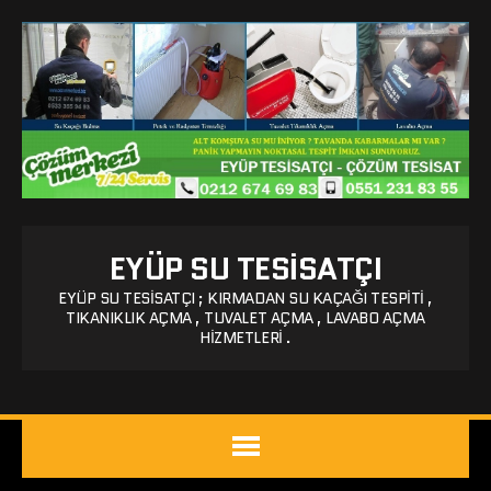
EYÜP SU TESISATÇI
EYÜP SU TESISATÇI ; KIRMADAN SU KAÇAĞI TESPITI ,
TIKANIKLIK AÇMA , TUVALET AÇMA , LAVABO AÇMA
HIZMETLERI .