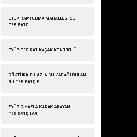
EYÜP RAMI CUMA MAHALLESI SU
TESISATÇI
EYÜP TESISAT KAÇAK KONTROLÜ
GÖKTÜRK CIHAZLA SU KAÇAĞI BULAN
SU TESISATÇISI
EYÜP CIHAZLA KAÇAK ARAYAN
TESISATÇILAR