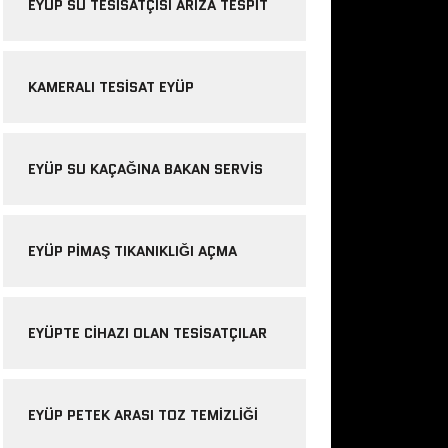
EYÜP SU TESISATÇISI ARIZA TESPIT
KAMERALI TESISAT EYÜP
EYÜP SU KAÇAĞINA BAKAN SERVIS
EYÜP PIMAŞ TIKANIKLIĞI AÇMA
EYÜPTE CIHAZI OLAN TESISATÇILAR
EYÜP PETEK ARASI TOZ TEMIZLIĞI