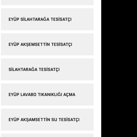
EYÜP SILAHTARAĞA TESISATÇI
EYÜP AKŞEMSETTIN TESISATÇI
SILAHTARAĞA TESISATÇI
EYÜP LAVABO TIKANIKLIĞI AÇMA
EYÜP AKŞAMSETTIN SU TESISATÇI