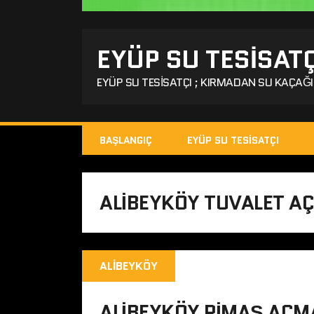
EYÜP SU TESISATÇ
EYÜP SU TESISATÇI ; KIRMADAN SU KAÇAĞI 
BAŞLANGIÇ
EYÜP SU TESISATÇI
ALIBEYKÖY TUVALET A
ALIBEYKÖY
ALIBEYKÖY PIMAŞ AÇM