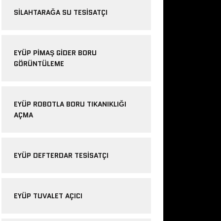
SILAHTARAĞA SU TESISATÇI
EYÜP PIMAŞ GIDER BORU
GÖRÜNTÜLEME
EYÜP ROBOTLA BORU TIKANIKLIĞI
AÇMA
EYÜP DEFTERDAR TESISATÇI
EYÜP TUVALET AÇICI