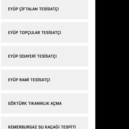
EYÜP ÇIFTALAN TESISATÇI
EYÜP TOPÇULAR TESISATÇI
EYÜP ODAYERI TESISATÇI
EYÜP RAMI TESISATÇI
GÖKTÜRK TIKANIKLIK AÇMA
KEMERBURGAZ SU KAÇAĞI TESPITI